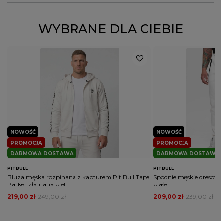
Symbol
29243
ZADAJ PYTANIE
WYBRANE DLA CIEBIE
Kod
S
5903592223190
M
5903592223206
producenta
L
5903592223213
XL
5903592223220
Kolor
niebieski
PŁEĆ
MĘŻCZYZNA
Potwierdź obecność oznaczeń lub etykiet
nie
wymaganych przepisami
NOWOŚĆ
NOWOŚĆ
PROMOCJA
PROMOCJA
DARMOWA DOSTAWA
DARMOWA DOSTAWA
PITBULL
PITBULL
Bluza męska rozpinana z kapturem Pit Bull Tape
Spodnie męskie dresow
Parker złamana biel
białe
219,00 zł
249,00 zł
209,00 zł
239,00 zł