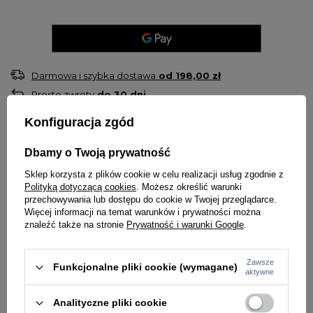
Darmowa i szybka dostawa
od
198,00 zł
Proste zwroty
do
30
dni
Sprawdź, w którym sklepie obejrzysz i kupisz od ręki
Konfiguracja zgód
Bezpieczne zakupy
Dbamy o Twoją prywatność
OPIS
Sklep korzysta z plików cookie w celu realizacji usług zgodnie z
Polityką dotyczącą cookies
. Możesz określić warunki
Męski longsleeve PITBULL – Pique Rockey | Seria Heavy
przechowywania lub dostępu do cookie w Twojej przeglądarce.
Więcej informacji na temat warunków i prywatności można
Weight 220 Coolmax Pique
znaleźć także na stronie
Prywatność i warunki Google
.
Funkcjonalność i wygoda w sportowym stylu – longsleeve Pique Rockey
od Pit Bull West Coast to idealna propozycja na chłodniejsze dni w
Zawsze
Funkcjonalne pliki cookie (wymagane)
aktywne
sezonie wiosna/lato.
Wykonany z lekkiej, fakturowanej tkaniny typu Pika o gramaturze 220
Analityczne pliki cookie