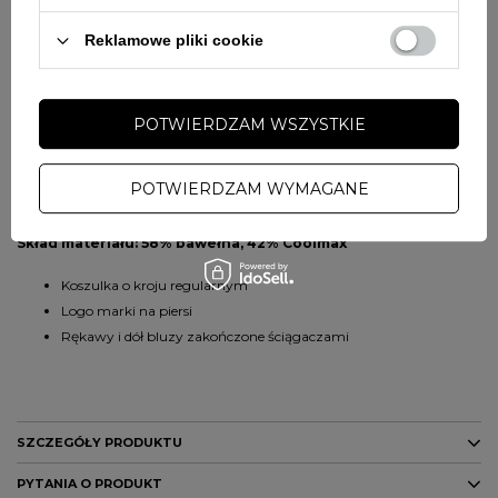
g/m², z dodatkiem technologii Coolmax, która skutecznie odprowadza
wilgoć i zapewnia szybkie schnięcie. Dzięki temu koszulka doskonale
Reklamowe pliki cookie
sprawdza się zarówno podczas aktywności fizycznej, jak i codziennego
noszenia.
POTWIERDZAM WSZYSTKIE
Regularny krój gwarantuje swobodę ruchów, a ściągacze przy
rękawach i na dole dbają o dobre dopasowanie. Materiał jest miękki w
dotyku, a jednocześnie trwały, co przekłada się na długotrwały komfort
POTWIERDZAM WYMAGANE
użytkowania. Dodatkowym akcentem jest subtelne logo marki na piersi.
Skład materiału: 58% bawełna, 42% Coolmax
Koszulka o kroju regularnym
Logo marki na piersi
Rękawy i dół bluzy zakończone ściągaczami
SZCZEGÓŁY PRODUKTU
PYTANIA O PRODUKT
Marka
PITBULL