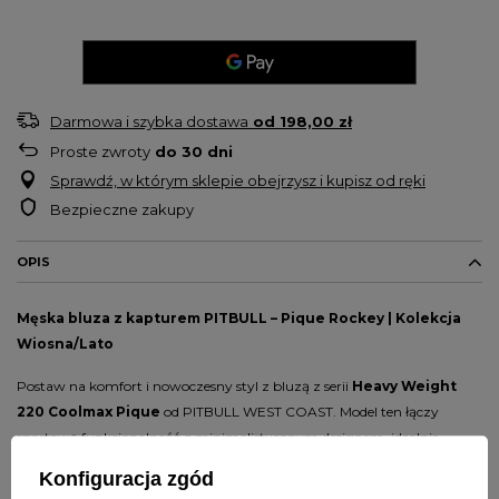
Darmowa i szybka dostawa
od
198,00 zł
Proste zwroty
do
30
dni
Sprawdź, w którym sklepie obejrzysz i kupisz od ręki
Bezpieczne zakupy
OPIS
Męska bluza z kapturem PITBULL – Pique Rockey | Kolekcja
Wiosna/Lato
Postaw na komfort i nowoczesny styl z bluzą z serii
Heavy Weight
220 Coolmax Pique
od PITBULL WEST COAST. Model ten łączy
sportową funkcjonalność z minimalistycznym designem, idealnie
sprawdzając się zarówno na co dzień, jak i podczas aktywności na
Konfiguracja zgód
świeżym powietrzu.