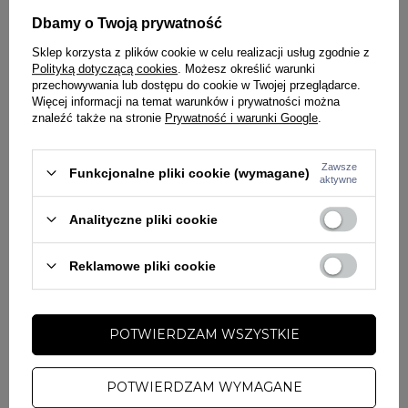
Dbamy o Twoją prywatność
Bluza została wykonana z cienkiej, oddychającej dzianiny typu pika o
gramaturze 220 g/m². Technologia Coolmax zapewnia skuteczne
Sklep korzysta z plików cookie w celu realizacji usług zgodnie z
odprowadzanie wilgoci i szybkie schnięcie, co gwarantuje maksymalny
Polityką dotyczącą cookies
. Możesz określić warunki
przechowywania lub dostępu do cookie w Twojej przeglądarce.
komfort noszenia. Regularny krój zapewnia swobodę ruchów, a
Więcej informacji na temat warunków i prywatności można
regulowany kaptur pozwala dopasować się do warunków
znaleźć także na stronie
Prywatność i warunki Google
.
pogodowych.
Dodatkowe detale, takie jak miękka lamówka od wewnętrznej strony
Zawsze
Funkcjonalne pliki cookie (wymagane)
aktywne
kołnierza, szerokie ściągacze przy rękawach oraz drobne silikonowe
logo na piersi, podkreślają jakość i dopracowanie każdego elementu.
Analityczne pliki cookie
Skład materiału:
58% bawełna, 42% Coolmax
.
Reklamowe pliki cookie
Rękawy zakończone ściągaczami
Bluza z kapturem regulowanym sznurkiem
Krój regularny
POTWIERDZAM WSZYSTKIE
Wykonana z dzianiny Coolmax, która dobrze odprowadza
wilgoć i szybko schnie
POTWIERDZAM WYMAGANE
Logo producenta na piersi