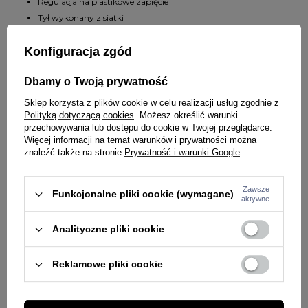
Regulacja na plastikowe zapięcie
Tył wykonany z siatki
Układ wzoru i koloru może różnić się od widocznego na
Konfiguracja zgód
zdjęciu. Wszystkie różnice wynikają z właściwości danej tkaniny.
Dbamy o Twoją prywatność
SZCZEGÓŁY PRODUKTU
Sklep korzysta z plików cookie w celu realizacji usług zgodnie z
Polityką dotyczącą cookies
. Możesz określić warunki
PYTANIA O PRODUKT
Marka
47 Brand
przechowywania lub dostępu do cookie w Twojej przeglądarce.
Więcej informacji na temat warunków i prywatności można
Symbol
29236
znaleźć także na stronie
Prywatność i warunki Google
.
ZADAJ PYTANIE
WYBRANE DLA CIEBIE
Kod producenta
198304146514
Zawsze
Funkcjonalne pliki cookie (wymagane)
Kolor
biały
niebieski
aktywne
PŁEĆ
MĘŻCZYZNA
Analityczne pliki cookie
Potwierdź obecność oznaczeń lub etykiet
nie
wymaganych przepisami
Reklamowe pliki cookie
Rodzaj nakrycia głowy
czapka z daszkiem