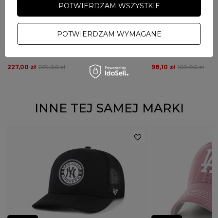
NOWOŚĆ
POTWIERDZAM WSZYSTKIE
PROMOCJA
NOWOŚĆ
PROMOCJA
DARMOWA DOSTAWA
POTWIERDZAM WYMAGANE
PATRIOTIC
PATRIOTIC
Bluza męska z kapturem Patriotic Collage czarna
Okulary fotochromowe z
Futura 374F-1 czarne
227,00 zł
269,00 zł
98,10 zł
109,00 zł
INNE TEJ SAMEJ MARKI