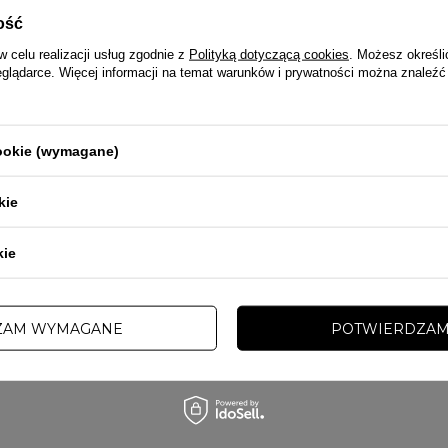
ość
w celu realizacji usług zgodnie z
Polityką dotyczącą cookies
. Możesz określi
eglądarce. Więcej informacji na temat warunków i prywatności można znaleźć
PRZECENA
cookie (wymagane)
PROMOCJA
TAWA
kie
CHAMPION
ojówki męskie Pitbull Volmer czarne
Bluza dziecięca rozpinana Champion C
kie
zł
85,00 zł
165,00 zł
ZAM WYMAGANE
POTWIERDZAM
INNE TEJ SAMEJ MARKI