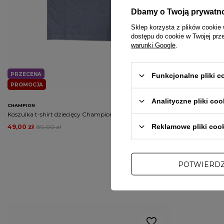
Dbamy o Twoją prywatn
Sklep korzysta z plików cookie 
dostępu do cookie w Twojej prz
warunki Google
.
NOWOŚĆ
PRZECENA
PROMOCJA
Funkcjonalne pliki 
PROMOCJA
DARMOWA DOS
Analityczne pliki coo
CHAMPION
PITBULL
Koszulka t-shirt dziecięcy Champion Classic grey
Spodenki szorty b
Reklamowe pliki coo
49,00 zł
89,00 zł
179,10 zł
199,00 
POTWIERD