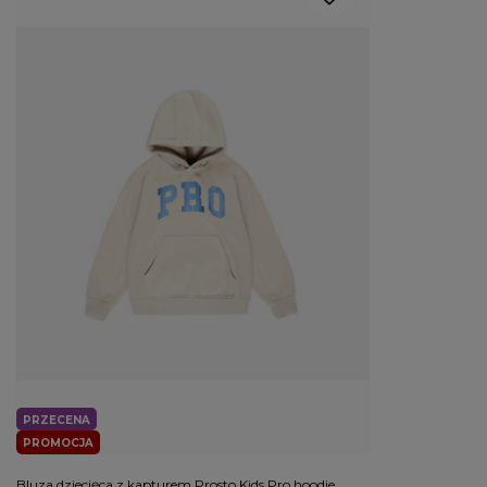
PRZECENA
PROMOCJA
Bluza dziecięca z kapturem Prosto Kids Pro hoodie