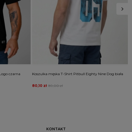
 Logo czarna
Koszulka męska T-Shirt Pitbull Eighty Nine Dog biała
K
L
80,10 zł
89,00 zł
1
KONTAKT