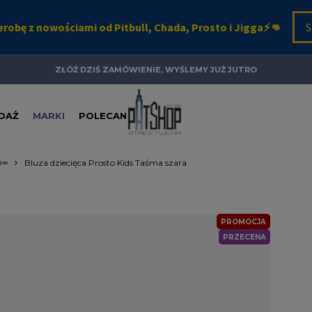
ZŁÓŻ DZIŚ ZAMÓWIENIE, WYŚLEMY JUŻ JUTRO
DAŻ
MARKI
POLECANE
O∞
Bluza dziecięca Prosto Kids Taśma szara
PROMOCJA
PRZECENA