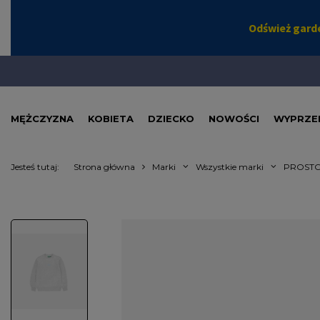
MĘŻCZYZNA
KOBIETA
DZIECKO
NOWOŚCI
WYPRZE
Jesteś tutaj:
Strona główna
Marki
Wszystkie marki
PROST