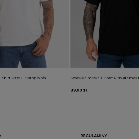
hirt Pitbull Hilltop biała
Koszulka męska T-Shirt Pitbull Small
89,00 zł
O
REGULAMINY