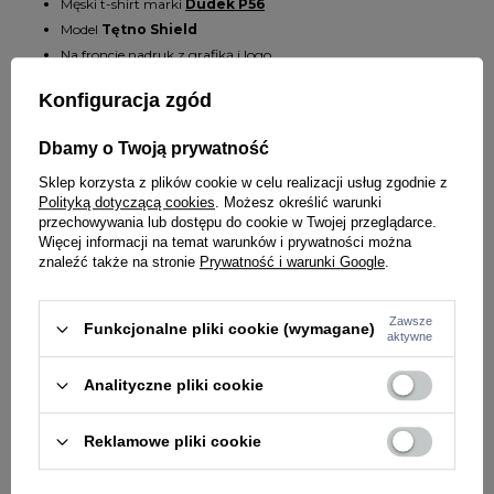
Męski t-shirt marki
Dudek P56
Model
Tętno Shield
Na froncie nadruk z grafiką i logo
Koszulka o kroju regular fit
Konfiguracja zgód
Okrągły dekolt
Wykonana w 100% z bawełny o gramaturze 180 g
Dbamy o Twoją prywatność
Sklep korzysta z plików cookie w celu realizacji usług zgodnie z
SZCZEGÓŁY PRODUKTU
Polityką dotyczącą cookies
. Możesz określić warunki
przechowywania lub dostępu do cookie w Twojej przeglądarce.
PYTANIA O PRODUKT
Marka
PROROK 56
Więcej informacji na temat warunków i prywatności można
znaleźć także na stronie
Prywatność i warunki Google
.
Kolor
biały
ZADAJ PYTANIE
WYBRANE DLA CIEBIE
PŁEĆ
MĘŻCZYZNA
Zawsze
Funkcjonalne pliki cookie (wymagane)
aktywne
Potwierdź obecność oznaczeń lub etykiet
nie
wymaganych przepisami
Analityczne pliki cookie
Reklamowe pliki cookie