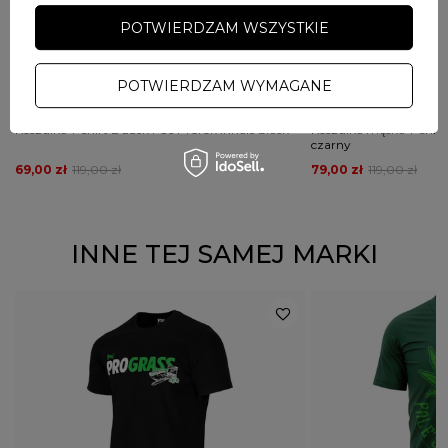
POTWIERDZAM WSZYSTKIE
PRZECENA
PRZECENA
PROMOCJA
PROMOCJA
POTWIERDZAM WYMAGANE
PROROK 56
PROROK 56
Koszulka T-shirt Dudek P56 Prorok Inhale black
Koszulka męska T-shirt
czarny
69,00 zł
119,00 zł
79,00 zł
119,00 zł
INNE TEJ SAMEJ MARKI