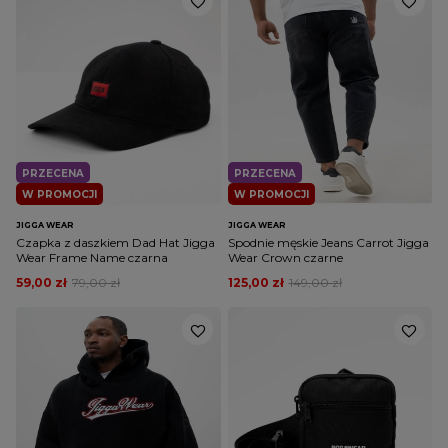
PRZECENA
PRZECENA
W PROMOCJI
W PROMOCJI
JIGGA WEAR
JIGGA WEAR
Czapka z daszkiem Dad Hat Jigga
Spodnie męskie Jeans Carrot Jigga
Wear Frame Name czarna
Wear Crown czarne
59,00 zł
79,00 zł
125,00 zł
149,00 zł