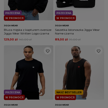
PRZECENA
PRZECENA
W PROMOCJI
W PROMOCJI
JIGGA WEAR
JIGGA WEAR
Bluza męska z kapturem oversize
Saszetka listonoszka Jigga Wear
Jigga Wear Written Logo czarna
Name czarna
129,00 zł
149,00 zł
89,00 zł
99,00 zł
PRZECENA
NASZ BESTSELLER
W PROMOCJI
W PROMOCJI
JIGGA WEAR
JIGGA WEAR