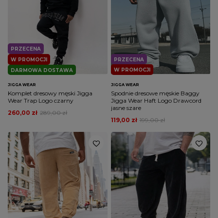
PRZECENA
W PROMOCJI
PRZECENA
W PROMOCJI
DARMOWA DOSTAWA
JIGGA WEAR
JIGGA WEAR
Komplet dresowy męski Jigga
Spodnie dresowe męskie Baggy
Wear Trap Logo czarny
Jigga Wear Haft Logo Drawcord
jasne szare
260,00 zł
289,00 zł
119,00 zł
199,00 zł