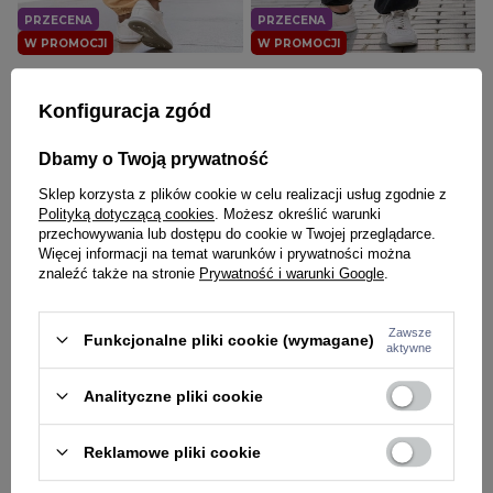
PRZECENA
PRZECENA
W PROMOCJI
W PROMOCJI
JIGGA WEAR
JIGGA WEAR
Spodnie męskie sztruksowe Jogger
Spodnie męskie sztruksowe Jogger
Konfiguracja zgód
Jigga Wear Cord beżowe
Jigga Wear Cord czarne
109,00 zł
169,00 zł
109,00 zł
169,00 zł
Dbamy o Twoją prywatność
Sklep korzysta z plików cookie w celu realizacji usług zgodnie z
Polityką dotyczącą cookies
. Możesz określić warunki
przechowywania lub dostępu do cookie w Twojej przeglądarce.
Więcej informacji na temat warunków i prywatności można
znaleźć także na stronie
Prywatność i warunki Google
.
Zawsze
Funkcjonalne pliki cookie (wymagane)
aktywne
Analityczne pliki cookie
JIGGA WEAR
JIGGA WEAR
Reklamowe pliki cookie
Spodnie Materiałowe Baggy
Spodnie męskie Jeans Jogger
Bojówki Jigga Wear Ripstop
Bojówki Jigga Wear Stripe Zip
Military brązowo/zielone camo
Cargo niebieskie