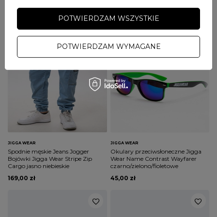
129,00 zł
169,00 zł
POTWIERDZAM WSZYSTKIE
POTWIERDZAM WYMAGANE
JIGGA WEAR
JIGGA WEAR
Spodnie męskie Jeans Jogger
Okulary przeciwsłoneczne Jigga
Bojówki Jigga Wear Stripe Zip
Wear Name Contrast Wayfarer
Cargo jasno niebieskie
czarno/zielono/fioletowe
169,00 zł
45,00 zł