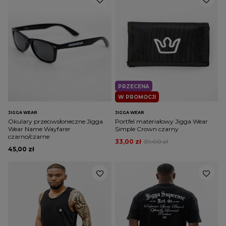
PRZECENA
W PROMOCJI
JIGGA WEAR
JIGGA WEAR
Okulary przeciwsłoneczne Jigga
Portfel materiałowy Jigga Wear
Wear Name Wayfarer
Simple Crown czarny
czarno/czarne
33,00 zł
39,00 zł
45,00 zł