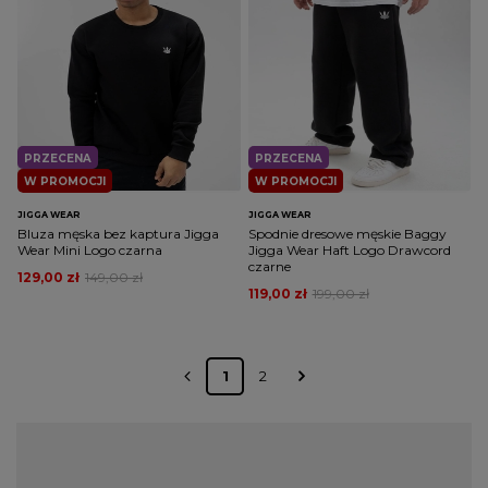
PRZECENA
PRZECENA
W PROMOCJI
W PROMOCJI
JIGGA WEAR
JIGGA WEAR
Bluza męska bez kaptura Jigga
Spodnie dresowe męskie Baggy
Wear Mini Logo czarna
Jigga Wear Haft Logo Drawcord
czarne
129,00 zł
149,00 zł
119,00 zł
199,00 zł
1
2
Unikatowe ubrania Jigga Wear w
sklepie patshop.pl