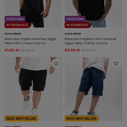
PRZECENA
PRZECENA
W PROMOCJI
W PROMOCJI
JIGGA WEAR
JIGGA WEAR
Koszulka męska tank top Jigga
Koszulka męska t-shirt oversize
Wear Mini Crown czarna
Jigga Wear Gothic czarna
41,00 zł
49,00 zł
83,00 zł
99,00 zł
NASZ BESTSELLER
NASZ BESTSELLER
JIGGA WEAR
JIGGA WEAR