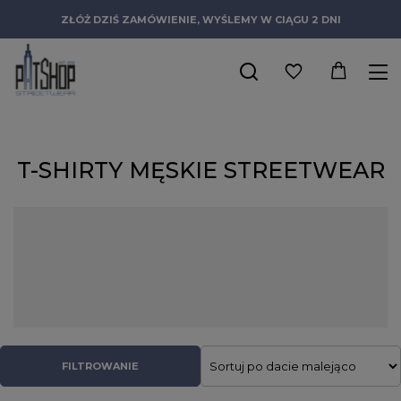
ZŁÓŻ DZIŚ ZAMÓWIENIE, WYŚLEMY W CIĄGU 2 DNI
T-SHIRTY MĘSKIE STREETWEAR
Istotnym elementem każdej męskiej garderoby są uniwersalne
t-shirty męskie, które stanowią fundament codziennego ubioru.
Oferujemy szeroki wybór modeli od topowych marek,
gwarantujących wysoką jakość i niepowtarzalny design.
Niezależnie od tego, czy preferowany jest klasyczny krój, czy
odważne grafiki, znajdzie się tutaj idealny model. Te elementy
odzieży doskonale łączą komfort noszenia z wyrazistym
charakterem.
FILTROWANIE