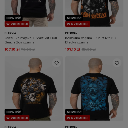
NOWOŚĆ
NOWOŚĆ
W PROMOCJI
W PROMOCJI
PITBULL
PITBULL
Koszulka męska T-Shirt Pit Bull
Koszulka męska T-Shirt Pit Bull
Beach Boy czarna
Blacky czarna
107,10 zł
119,00 zł
107,10 zł
119,00 zł
NOWOŚĆ
NOWOŚĆ
W PROMOCJI
W PROMOCJI
PITBULL
PITBULL