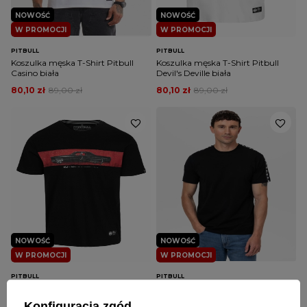
NOWOŚĆ
NOWOŚĆ
W PROMOCJI
W PROMOCJI
PITBULL
PITBULL
Koszulka męska T-Shirt Pitbull
Koszulka męska T-Shirt Pitbull
Casino biała
Devil's Deville biała
80,10 zł
89,00 zł
80,10 zł
89,00 zł
NOWOŚĆ
NOWOŚĆ
W PROMOCJI
W PROMOCJI
PITBULL
PITBULL
Koszulka męska T-Shirt Pitbull
Koszulka męska T-Shirt Pitbull
Devil's Deville czarna
Tape Nugget czarna
Konfiguracja zgód