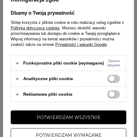
80,10 zł
89,00 zł
107,10 zł
119,00 zł
Dbamy o Twoją prywatność
Sklep korzysta z plików cookie w celu realizacji usług zgodnie z
Polityką dotyczącą cookies
. Możesz określić warunki
przechowywania lub dostępu do cookie w Twojej przeglądarce.
Więcej informacji na temat warunków i prywatności można
znaleźć także na stronie
Prywatność i warunki Google
.
Zawsze
Funkcjonalne pliki cookie (wymagane)
aktywne
NOWOŚĆ
NOWOŚĆ
W PROMOCJI
W PROMOCJI
Analityczne pliki cookie
PITBULL
PITBULL
Koszulka męska T-Shirt Pitbull
Koszulka męska T-Shirt Pitbull
Reklamowe pliki cookie
Tape Nugget taupe
Tape Nugget biała
107,10 zł
119,00 zł
107,10 zł
119,00 zł
POTWIERDZAM WSZYSTKIE
POTWIERDZAM WYMAGANE