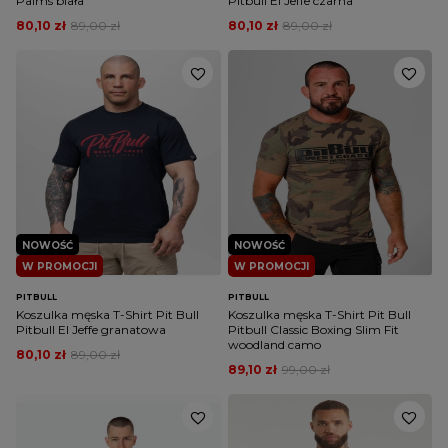
Palms biała
Pitbull El Jeffe czarna
80,10 zł
89,00 zł
80,10 zł
89,00 zł
NOWOŚĆ
NOWOŚĆ
W PROMOCJI
W PROMOCJI
PITBULL
PITBULL
Koszulka męska T-Shirt Pit Bull
Koszulka męska T-Shirt Pit Bull
Pitbull El Jeffe granatowa
Pitbull Classic Boxing Slim Fit
woodland camo
80,10 zł
89,00 zł
89,10 zł
99,00 zł