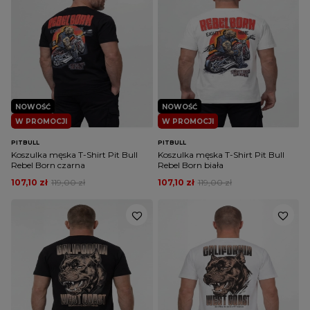
NOWOŚĆ
NOWOŚĆ
W PROMOCJI
W PROMOCJI
PITBULL
PITBULL
Koszulka męska T-Shirt Pit Bull
Koszulka męska T-Shirt Pit Bull
Rebel Born czarna
Rebel Born biała
107,10 zł
119,00 zł
107,10 zł
119,00 zł