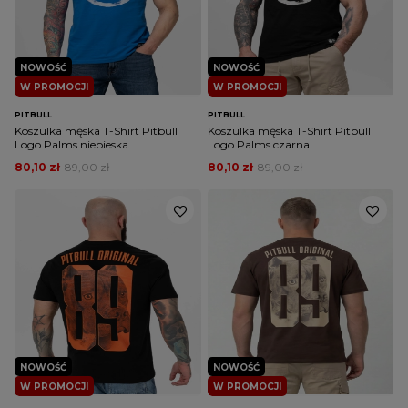
NOWOŚĆ
NOWOŚĆ
W PROMOCJI
W PROMOCJI
PITBULL
PITBULL
Koszulka męska T-Shirt Pitbull
Koszulka męska T-Shirt Pitbull
Logo Palms niebieska
Logo Palms czarna
80,10 zł
89,00 zł
80,10 zł
89,00 zł
NOWOŚĆ
NOWOŚĆ
W PROMOCJI
W PROMOCJI