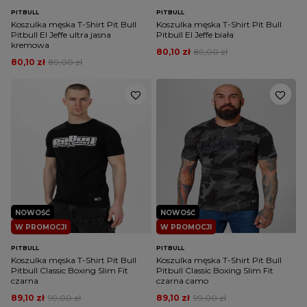
PITBULL
PITBULL
Koszulka męska T-Shirt Pit Bull
Koszulka męska T-Shirt Pit Bull
Pitbull El Jeffe ultra jasna
Pitbull El Jeffe biała
kremowa
80,10 zł
89,00 zł
80,10 zł
89,00 zł
NOWOŚĆ
NOWOŚĆ
W PROMOCJI
W PROMOCJI
PITBULL
PITBULL
Koszulka męska T-Shirt Pit Bull
Koszulka męska T-Shirt Pit Bull
Pitbull Classic Boxing Slim Fit
Pitbull Classic Boxing Slim Fit
czarna
czarna camo
89,10 zł
99,00 zł
89,10 zł
99,00 zł