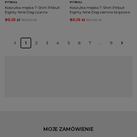
PITBULL
PITBULL
Koszulka męska T-Shirt Pitbull
Koszulka męska T-Shirt Pitbull
Eighty Nine Dog czarna
Eighty Nine Dog ciemno brązowa
80,10 zł
89,00 zł
80,10 zł
89,00 zł
1
2
3
4
5
6
7
...
9
Koszulki męskie – fokus na jakość i
autentyczny styl streetwear
Wybór odpowiedniej odzieży jest wyrazem osobowości, a
oferowane koszulki męskie streetwear idealnie wpisują się w ten
trend, łącząc komfort z miejską estetyką. Asortyment obejmuje
klasyczne fasony oraz nowoczesne wzory, które czerpią
inspirację z kultury hip-hopu oraz sportów walki. Materiały,
głównie wysokogatunkowa bawełna, zapewniają trwałość i
przewiewność, co jest kluczowe w dynamicznym stylu życia.
Właściwie dobrane tees stanowią doskonałą bazę do
MOJE ZAMÓWIENIE
budowania wielu stylizacji, od casualowych po bardziej