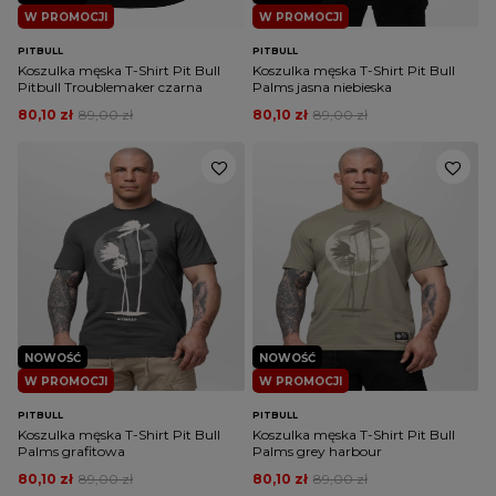
W PROMOCJI
W PROMOCJI
PITBULL
PITBULL
Koszulka męska T-Shirt Pit Bull
Koszulka męska T-Shirt Pit Bull
Pitbull Troublemaker czarna
Palms jasna niebieska
80,10 zł
89,00 zł
80,10 zł
89,00 zł
NOWOŚĆ
NOWOŚĆ
W PROMOCJI
W PROMOCJI
PITBULL
PITBULL
Koszulka męska T-Shirt Pit Bull
Koszulka męska T-Shirt Pit Bull
Palms grafitowa
Palms grey harbour
80,10 zł
89,00 zł
80,10 zł
89,00 zł