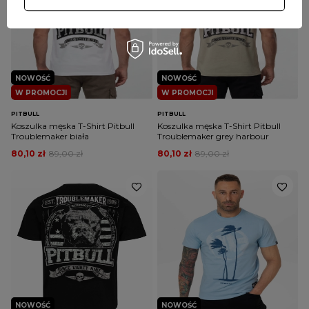
NOWOŚĆ
NOWOŚĆ
W PROMOCJI
W PROMOCJI
PITBULL
PITBULL
Koszulka męska T-Shirt Pitbull
Koszulka męska T-Shirt Pitbull
Troublemaker biała
Troublemaker grey harbour
80,10 zł
89,00 zł
80,10 zł
89,00 zł
NOWOŚĆ
NOWOŚĆ