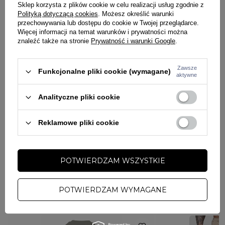
Sklep korzysta z plików cookie w celu realizacji usług zgodnie z
Polityką dotyczącą cookies
. Możesz określić warunki
przechowywania lub dostępu do cookie w Twojej przeglądarce.
Męskie legginsy marki Octagon
Więcej informacji na temat warunków i prywatności można
Leginsy wykonane są z wysokiej jakości termoaktywnego
znaleźć także na stronie
Prywatność i warunki Google
.
materiału, który zapewnia wygodę i komfort w trakcie treningu.
Całość anatomicznie dopasowana do Twojego ciała.
Zawsze
Elastyczny materiał zapobiega podrażnieniu skóry podczas
Funkcjonalne pliki cookie (wymagane)
aktywne
użytkowania.
Płaskie elastyczne szwy umożliwiają pełny zakres
Analityczne pliki cookie
ruchów zapobiegając podrażnieniom naskórka.
Skład: 100% poliester.
Reklamowe pliki cookie
SZCZEGÓŁY PRODUKTU
POTWIERDZAM WSZYSTKIE
PYTANIA O PRODUKT
Marka
Octagon
Kolor
czarny
POTWIERDZAM WYMAGANE
ZADAJ PYTANIE
WYBRANE DLA CIEBIE
PŁEĆ
MĘŻCZYZNA
Potwierdź obecność oznaczeń lub etykiet
nie