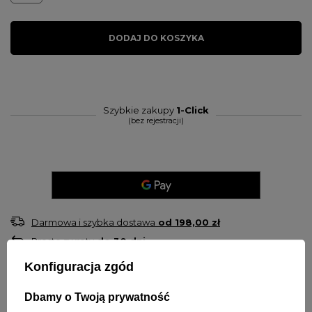
DODAJ DO KOSZYKA
Szybkie zakupy
1-Click
(bez rejestracji)
Darmowa i szybka dostawa
od
198,00 zł
Proste zwroty
do
30
dni
Sprawdź, w którym sklepie obejrzysz i kupisz od ręki
Konfiguracja zgód
Bezpieczne zakupy
Dbamy o Twoją prywatność
OPIS