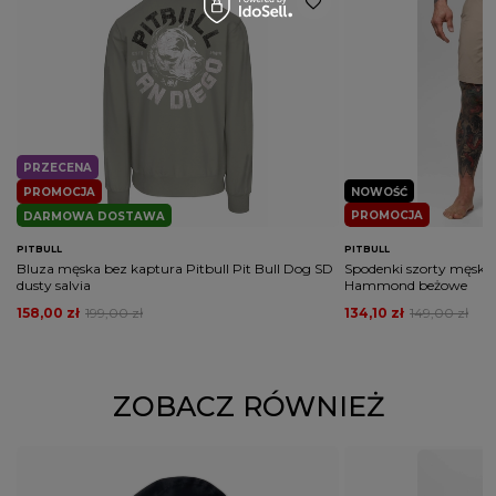
wymaganych przepisami
PRZECENA
PROMOCJA
NOWOŚĆ
PROMOCJA
DARMOWA DOSTAWA
PITBULL
PITBULL
Bluza męska bez kaptura Pitbull Pit Bull Dog SD
Spodenki szorty męskie
dusty salvia
Hammond beżowe
158,00 zł
199,00 zł
134,10 zł
149,00 zł
ZOBACZ RÓWNIEŻ