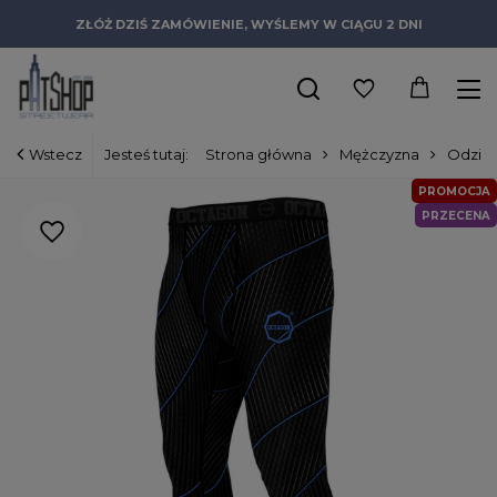
ZŁÓŻ DZIŚ ZAMÓWIENIE, WYŚLEMY W CIĄGU 2 DNI
Wstecz
Jesteś tutaj:
Strona główna
Mężczyzna
Odzie
PROMOCJA
PRZECENA