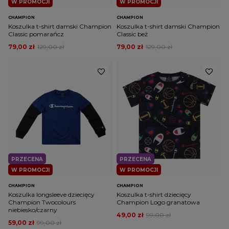
W PROMOCJI
W PROMOCJI
CHAMPION
CHAMPION
Koszulka t-shirt damski Champion
Koszulka t-shirt damski Champion
Classic pomarańcz
Classic beż
79,00 zł
129,00 zł
79,00 zł
129,00 zł
PRZECENA
PRZECENA
W PROMOCJI
W PROMOCJI
CHAMPION
CHAMPION
Koszulka longsleeve dziecięcy
Koszulka t-shirt dziecięcy
Champion Twocolours
Champion Logo granatowa
niebiesko/czarny
49,00 zł
99,00 zł
59,00 zł
99,00 zł