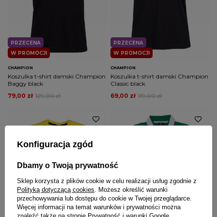
PRZECENA
PRZECENA
W PROMOCJI
W PROMOCJI
CHAMPION
CHAMPION
Koszulka t-shirt damski Champion
Koszulka t-shirt damski Champion
Baggy black
Classic black
79,00 zł
129,00 zł
69,00 zł
119,00 zł
Konfiguracja zgód
Dbamy o Twoją prywatność
Sklep korzysta z plików cookie w celu realizacji usług zgodnie z
Polityką dotyczącą cookies
. Możesz określić warunki
przechowywania lub dostępu do cookie w Twojej przeglądarce.
PRZECENA
PRZECENA
Więcej informacji na temat warunków i prywatności można
W PROMOCJI
W PROMOCJI
znaleźć także na stronie
Prywatność i warunki Google
.