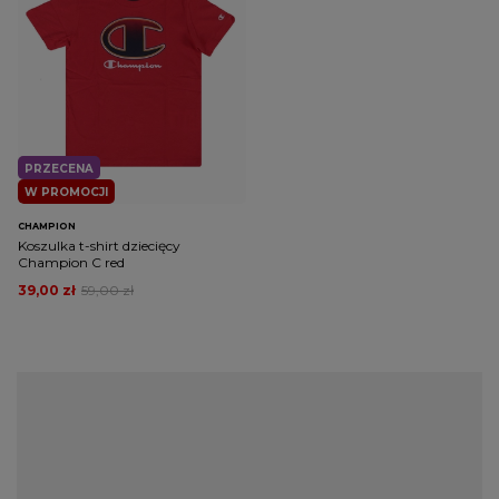
PRZECENA
W PROMOCJI
CHAMPION
Koszulka t-shirt dziecięcy
Champion C red
39,00 zł
59,00 zł
Koszulka Champion – dobra na każdą
okazję
Koszulki Champion to wszechstronne rozwiązanie, które
sprawdzi się w różnorodnych sytuacjach. Planujesz spędzić dzień