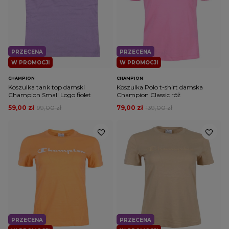
PRZECENA
PRZECENA
W PROMOCJI
W PROMOCJI
CHAMPION
CHAMPION
Koszulka tank top damski
Koszulka Polo t-shirt damska
Champion Small Logo fiolet
Champion Classic róż
59,00 zł
99,00 zł
79,00 zł
139,00 zł
PRZECENA
PRZECENA