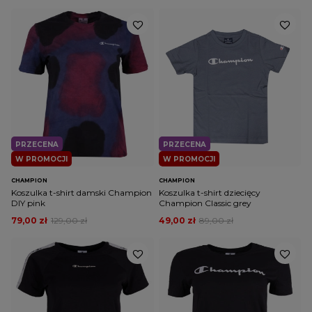
PRZECENA
PRZECENA
W PROMOCJI
W PROMOCJI
CHAMPION
CHAMPION
Koszulka t-shirt damski Champion
Koszulka t-shirt dziecięcy
DIY pink
Champion Classic grey
79,00 zł
129,00 zł
49,00 zł
89,00 zł