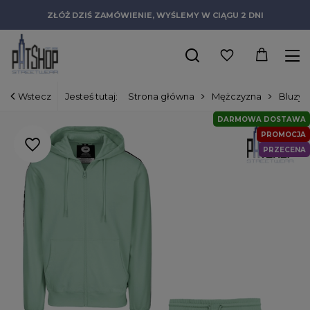
ZŁÓŻ DZIŚ ZAMÓWIENIE, WYŚLEMY W CIĄGU 2 DNI
Wstecz
Jesteś tutaj:
Strona główna
Mężczyzna
Bluzy
DARMOWA DOSTAWA
PROMOCJA
PRZECENA