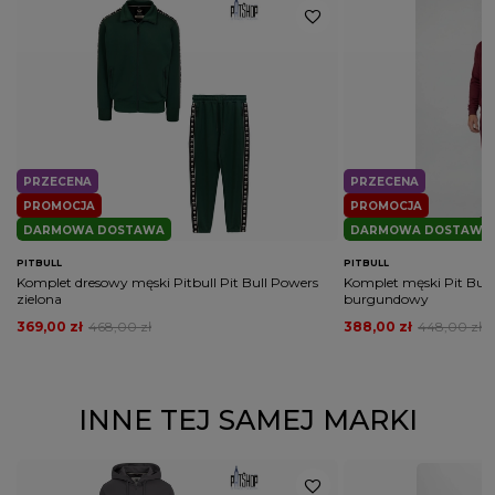
PŁEĆ
MĘŻCZYZNA
Potwierdź obecność oznaczeń lub etykiet
nie
wymaganych przepisami
PRZECENA
PRZECENA
PROMOCJA
PROMOCJA
DARMOWA DOSTAWA
DARMOWA DOSTAWA
PITBULL
PITBULL
Komplet dresowy męski Pitbull Pit Bull Powers
Komplet męski Pit Bull
zielona
burgundowy
369,00 zł
468,00 zł
388,00 zł
448,00 zł
INNE TEJ SAMEJ MARKI