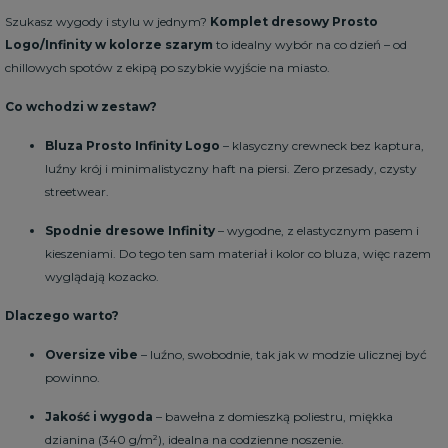
Szukasz wygody i stylu w jednym?
Komplet dresowy Prosto
Logo/Infinity w kolorze szarym
to idealny wybór na co dzień – od
chillowych spotów z ekipą po szybkie wyjście na miasto.
Co wchodzi w zestaw?
Bluza Prosto Infinity Logo
– klasyczny crewneck bez kaptura,
luźny krój i minimalistyczny haft na piersi. Zero przesady, czysty
streetwear.
Spodnie dresowe Infinity
– wygodne, z elastycznym pasem i
kieszeniami. Do tego ten sam materiał i kolor co bluza, więc razem
wyglądają kozacko.
Dlaczego warto?
Oversize vibe
– luźno, swobodnie, tak jak w modzie ulicznej być
powinno.
Jakość i wygoda
– bawełna z domieszką poliestru, miękka
dzianina (340 g/m²), idealna na codzienne noszenie.