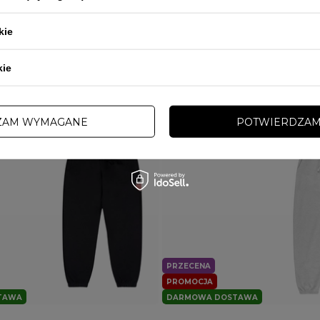
kie
kie
ZAM WYMAGANE
POTWIERDZAM
PRZECENA
PROMOCJA
TAWA
DARMOWA DOSTAWA