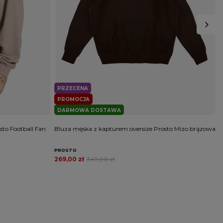
PRZECENA
PROMOCJA
DARMOWA DOSTAWA
to Football Fan
Bluza męska z kapturem oversize Prosto Mizo brązowa
B
PROSTO
P
269,00 zł
349,00 zł
2