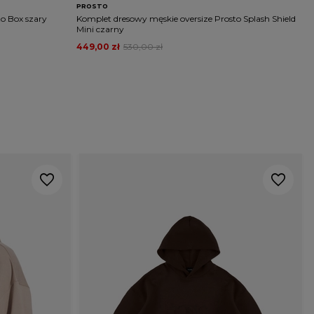
PROSTO
P
o Box szary
Komplet dresowy męskie oversize Prosto Splash Shield
K
Mini czarny
449,00 zł
530,00 zł
4