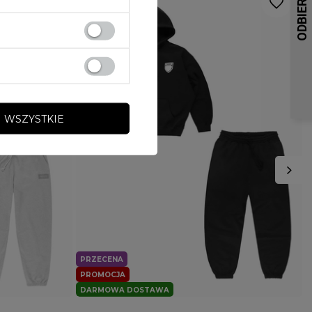
wymaganych przepisami
dla innych.
 WSZYSTKIE
PRZECENA
PROMOCJA
DARMOWA DOSTAWA