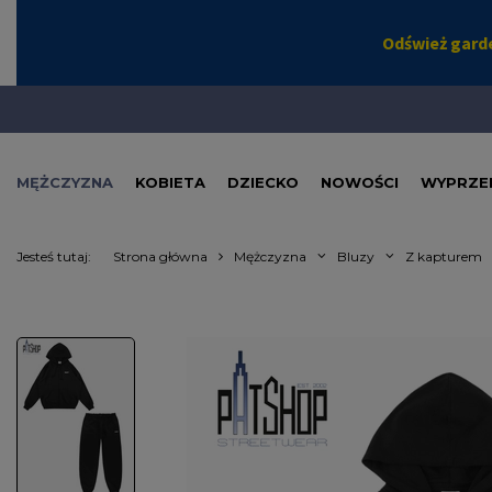
MĘŻCZYZNA
KOBIETA
DZIECKO
NOWOŚCI
WYPRZE
Jesteś tutaj:
Strona główna
Mężczyzna
Bluzy
Z kapturem