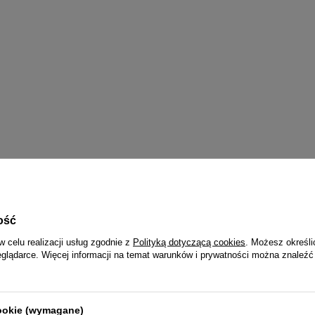
ość
w celu realizacji usług zgodnie z
Polityką dotyczącą cookies
. Możesz określi
WYBRANE DLA CIEBIE
eglądarce. Więcej informacji na temat warunków i prywatności można znaleźć
cookie (wymagane)