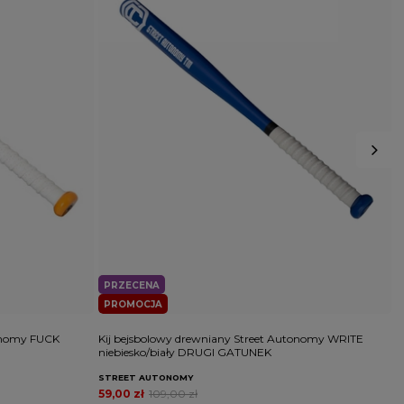
PRZECENA
PROMOCJA
tonomy FUCK
Kij bejsbolowy drewniany Street Autonomy WRITE
K
niebiesko/biały DRUGI GATUNEK
p
STREET AUTONOMY
S
59,00 zł
109,00 zł
5