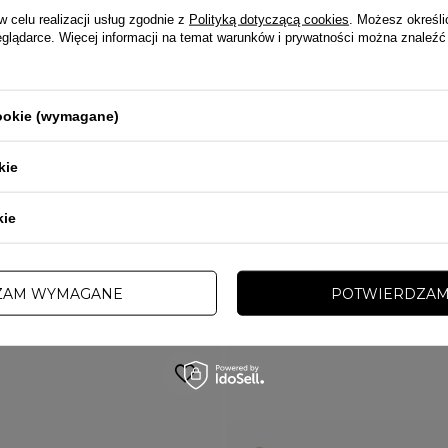
w celu realizacji usług zgodnie z
Polityką dotyczącą cookies
. Możesz określi
eglądarce. Więcej informacji na temat warunków i prywatności można znaleźć
PRZECENA
PROMOCJA
DARMOWA DOSTAWA
cookie (wymagane)
OCTAGON
kaptura Public Enemy 1.3.1.2
Bluza męska z kapturem Octagon It'
neck czarna
czarna
kie
 zł
234,00 zł
279,00 zł
kie
INNE TEJ SAMEJ MARKI
ZAM WYMAGANE
POTWIERDZAM