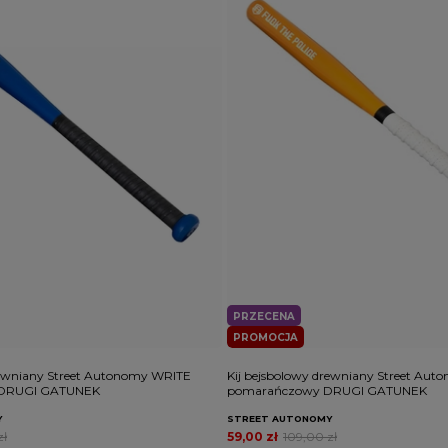
PRZECENA
PROMOCJA
rewniany Street Autonomy WRITE
Kij bejsbolowy drewniany Street Au
y DRUGI GATUNEK
pomarańczowy DRUGI GATUNEK
Y
STREET AUTONOMY
zł
59,00 zł
109,00 zł