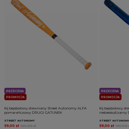
PRZECENA
PRZECENA
PROMOCJA
PROMOCJA
Kij bejsbolowy drewniany Street Autonomy ALFA
Kij bejsbolowy d
pomarańczowy DRUGI GATUNEK
niebiesko/czarn
STREET AUTONOMY
STREET AUTONOM
59,00 zł
109,00 zł
59,00 zł
109,00 