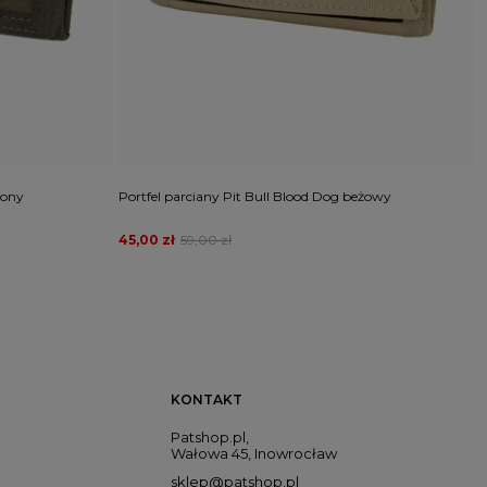
lony
Portfel parciany Pit Bull Blood Dog beżowy
K
45,00 zł
59,00 zł
4
KONTAKT
Patshop.pl,
Wałowa 45, Inowrocław
sklep@patshop.pl