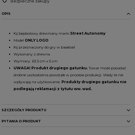
Bezpieczne zakupy
OPIS
Kij bejsbolowy drewniany
marki
Street Autonomy
Model
ONLY LOGO
Kij przeznaczony do gry w baseball
Wykonany z drewna
Wymiary: 63,5 cm x 5 cm
UWAGA! Produkt drugiego gatunku.
Towar może posiadać
drobne uszkodzenia powstałe w procesie produkcji. Wady te nie
wpływają na użytkowanie.
Produkty drugiego gatunku
nie
podlegają reklamacji z tytułu ww. wad.
SZCZEGÓŁY PRODUKTU
PYTANIA O PRODUKT
Marka
STREET AUTONOMY
Symbol
29832