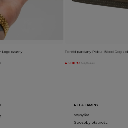
ar Logo czarny
Portfel parciany Pitbull Blood Dog zie
ł
45,00 zł
59,00 zł
O
REGULAMINY
Wysyłka
ę
Sposoby płatności