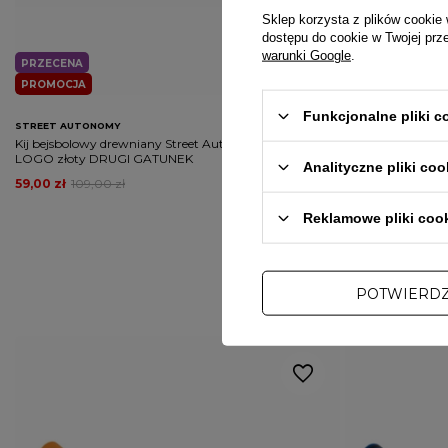
Sklep korzysta z plików cookie 
dostępu do cookie w Twojej prz
warunki Google
.
PRZECENA
PRZECENA
PROMOCJA
PROMOCJA
Funkcjonalne pliki 
STREET AUTONOMY
PUBLIC ENEMY
Kij bejsbolowy drewniany Street Autonomy ONLY
Bluza męska bez 
LOGO złoty DRUGI GATUNEK
black/white crew
Analityczne pliki coo
59,00 zł
109,00 zł
149,00 zł
179,00
Reklamowe pliki coo
POTWIERD