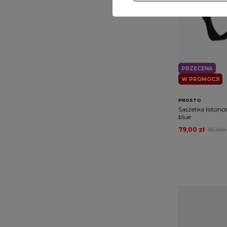
PRZECENA
W PROMOCJI
PROSTO
Saszetka listono
blue
79,00 zł
119,00 
Saszetka
Miłośnicy trady
preferują bar