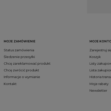
mody ulicznej 
indywidualność
Prosto doskon
podkreślając o
Co więcej, ka
bezpieczne p
MOJE ZAMÓWIENIE
dostosować sas
MOJE KONT
Status zamówienia
Zarejestruj si
Nie zwlekaj! P
funkcjonalnośc
Śledzenie przesyłki
Koszyk
Chcę zareklamować produkt
Listy zakupo
Chcę zwrócić produkt
Lista zakupi
Informacje o wymianie
Historia trans
Kontakt
Moje rabaty
Newsletter