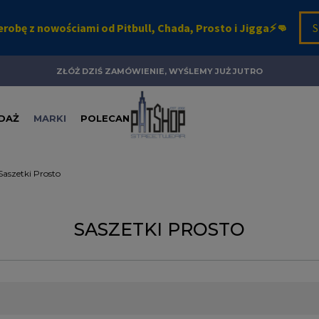
ZŁÓŻ DZIŚ ZAMÓWIENIE, WYŚLEMY JUŻ JUTRO
DAŻ
MARKI
POLECANE
Saszetki Prosto
SASZETKI PROSTO
o nie tylko odzież. To także dodatki, które dodają charakteru i wyraf
zym sklepie Patshop.pl. Tworzymy wyjątkową ofertę dla tych, którzy