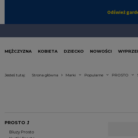
MĘŻCZYZNA
KOBIETA
DZIECKO
NOWOŚCI
WYPRZE
Jesteś tutaj:
Strona główna
Marki
Popularne
PROSTO
PROSTO
Moda miejska t
Bluzy Prosto
dostępna w nas