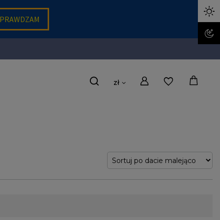
zł
inowania każdej stylizacji. W sercu tej idei leży saszetka Prosto,
 poszukują praktycznych, ale zarazem stylowych akcesoriów.