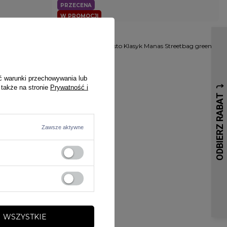
PRZECENA
W PROMOCJI
PROSTO
Streetbag camo
Saszetka nerka Prosto Klasyk Manas Streetbag green
99,00 zł
139,00 zł
ć warunki przechowywania lub
 także na stronie
Prywatność i
Zawsze aktywne
 WSZYSTKIE