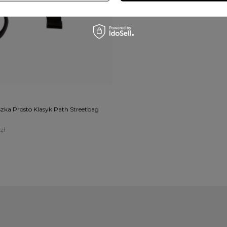
szka Prosto Klasyk Path Streetbag
zł
 Prosto – esencja miejskiego komfortu
cyjnych rozwiązań z pewnością docenią saszetki w stylu listonoszki, kt
dziej nowoczesne podejście, ciekawą propozycją jest Prosto nerka 