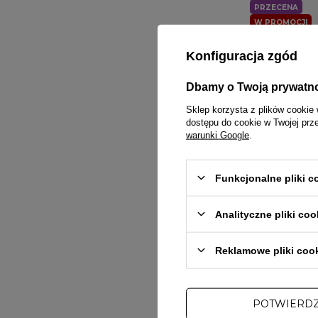
PRZECENA
W PROMOCJI
PROSTO
Konfiguracja zgód
Saszetka listono
109,00 zł
119,00
Dbamy o Twoją prywatn
Sklep korzysta z plików cookie 
dostępu do cookie w Twojej prz
warunki Google
.
Funkcjonalne pliki 
Analityczne pliki coo
Reklamowe pliki coo
POTWIERD