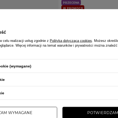
PRZECENA
W PROMOCJI
PROSTO
szka Prosto Zeta czarna
Saszetka nerka Prosto Klasyk Crest 
 zł
79,00 zł
119,00 zł
ość
w celu realizacji usług zgodnie z
Polityką dotyczącą cookies
. Możesz określi
eglądarce. Więcej informacji na temat warunków i prywatności można znaleźć
cookie (wymagane)
kie
kie
ZAM WYMAGANE
POTWIERDZAM