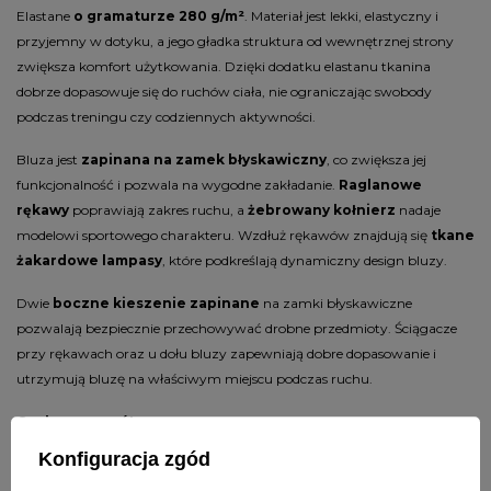
Elastane
o gramaturze 280 g/m²
. Materiał jest lekki, elastyczny i
przyjemny w dotyku, a jego gładka struktura od wewnętrznej strony
zwiększa komfort użytkowania. Dzięki dodatku elastanu tkanina
dobrze dopasowuje się do ruchów ciała, nie ograniczając swobody
podczas treningu czy codziennych aktywności.
Bluza jest
zapinana na zamek błyskawiczny
, co zwiększa jej
funkcjonalność i pozwala na wygodne zakładanie.
Raglanowe
rękawy
poprawiają zakres ruchu, a
żebrowany kołnierz
nadaje
modelowi sportowego charakteru. Wzdłuż rękawów znajdują się
tkane
żakardowe lampasy
, które podkreślają dynamiczny design bluzy.
Dwie
boczne kieszenie zapinane
na zamki błyskawiczne
pozwalają bezpiecznie przechowywać drobne przedmioty. Ściągacze
przy rękawach oraz u dołu bluzy zapewniają dobre dopasowanie i
utrzymują bluzę na właściwym miejscu podczas ruchu.
Cechy szczegółowe:
Konfiguracja zgód
Damskie bluza rozpinana marki Pitbull
Model Verona