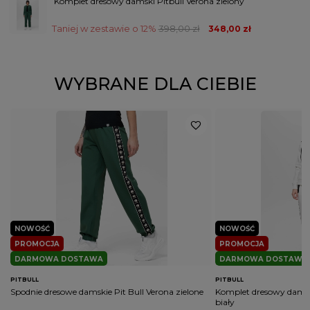
Komplet dresowy damski Pitbull Verona zielony
PŁEĆ
KOBIETA
Taniej w zestawie o 12%
398,00 zł
348,00 zł
Potwierdź obecność oznaczeń lub etykiet
nie
wymaganych przepisami
WYBRANE DLA CIEBIE
NOWOŚĆ
NOWOŚĆ
PROMOCJA
PROMOCJA
DARMOWA DOSTAWA
DARMOWA DOSTAWA
PITBULL
PITBULL
Spodnie dresowe damskie Pit Bull Verona zielone
Komplet dresowy damski
biały