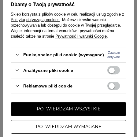
Dbamy o Twoją prywatność
Seria
280 POLY ELASTANE
Profesjonalna linia Performance Pro+
Sklep korzysta z plików cookie w celu realizacji usług zgodnie z
Polityką dotyczącą cookies
. Możesz określić warunki
Luźniejszy krój
przechowywania lub dostępu do cookie w Twojej przeglądarce.
Raglanowe rękawy
Więcej informacji na temat warunków i prywatności można
Żebrowany kołnierz
znaleźć także na stronie
Prywatność i warunki Google
.
Wykonana z wysokiej jakości dzianiny o gramaturze 280 g/m2
Tkanina od wewnętrznej strony jest gładka
Zawsze
Funkcjonalne pliki cookie (wymagane)
Lekko elastyczna tkanina sprawia, że bluza nie krępuje ruchów
aktywne
Bluza zapinana na zamek błyskawiczny
Tkane żakardowe lampasy wzdłuż boków rękawów
Analityczne pliki cookie
Kieszenie boczne zapinane na zamki
Dół bluzy i rękawy zakończone ściągaczami
Reklamowe pliki cookie
Materiał:
92% poliester, 8% elastan
Dlaczego warto wybrać bluzę Pitbull Verona?
POTWIERDZAM WSZYSTKIE
Bluza
Verona
to połączenie sportowej funkcjonalności i wygody.
Elastyczna dzianina zapewnia komfort noszenia oraz swobodę ruchów,
POTWIERDZAM WYMAGANE
a luźniejszy fason sprawia, że model świetnie dopasowuje się do sylwetki.
Dzięki minimalistycznemu designowi i charakterystycznym lampasom