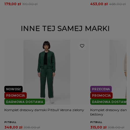
179,00 zł
199,00 zł
453,00 zł
468,00 zł
INNE TEJ SAMEJ MARKI
NOWOŚĆ
PRZECENA
PROMOCJA
PROMOCJA
DARMOWA DOSTAWA
DARMOWA DOSTAWA
Komplet dresowy damski Pitbull Verona zielony
Komplet dresowy damski
beżowy
PITBULL
PITBULL
348,00 zł
398,00 zł
315,00 zł
398,00 zł