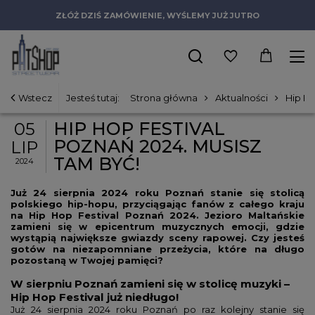
ZŁÓŻ DZIŚ ZAMÓWIENIE, WYŚLEMY JUŻ JUTRO
Wstecz
Jesteś tutaj:
Strona główna
Aktualności
Hip Ho
HIP HOP FESTIVAL
05
POZNAŃ 2024. MUSISZ
LIP
TAM BYĆ!
2024
Już 24 sierpnia 2024 roku Poznań stanie się stolicą
polskiego hip-hopu, przyciągając fanów z całego kraju
na Hip Hop Festival Poznań 2024. Jezioro Maltańskie
zamieni się w epicentrum muzycznych emocji, gdzie
wystąpią największe gwiazdy sceny rapowej. Czy jesteś
gotów na niezapomniane przeżycia, które na długo
pozostaną w Twojej pamięci?
W sierpniu Poznań zamieni się w stolicę muzyki –
Hip Hop Festival już niedługo!
Już 24 sierpnia 2024 roku Poznań po raz kolejny stanie się