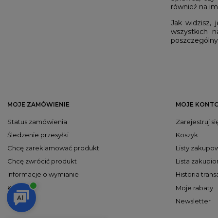
również na i
Jak widzisz,
wszystkich n
poszczególnych
MOJE ZAMÓWIENIE
MOJE KONT
Status zamówienia
Zarejestruj si
Śledzenie przesyłki
Koszyk
Chcę zareklamować produkt
Listy zakupo
Chcę zwrócić produkt
Lista zakupi
Informacje o wymianie
Historia trans
Kontakt
Moje rabaty
Newsletter