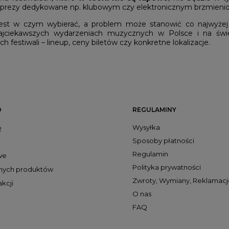
mprezy dedykowane np. klubowym czy elektronicznym brzmieni
 jest w czym wybierać, a problem może stanowić co najwyże
ajciekawszych wydarzeniach muzycznych w Polsce i na świe
 festiwali – lineup, ceny biletów czy konkretne lokalizacje.
O
REGULAMINY
Wysyłka
ę
Sposoby płatności
Regulamin
we
Polityka prywatności
onych produktów
Zwroty, Wymiany, Reklamacj
akcji
O nas
FAQ