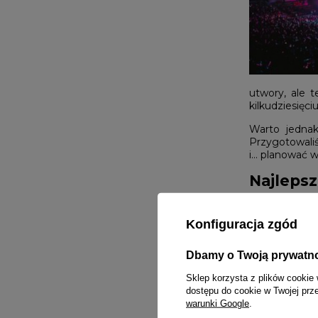
utwory, ale t
kilkudziesięc
Warto jednak
Przygotowaliś
i… planować w
Najlepsz
W Polsce rośn
warto odwiedz
Konfiguracja zgód
Rap Sta
Dbamy o Twoją prywatn
Open'er
Nas i K
Sklep korzysta z plików cookie 
ON AIR 
dostępu do cookie w Twojej prz
spodzie
warunki Google
.
Polish 