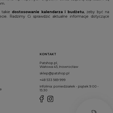
om.
j takie
dostosowanie kalendarza i budżetu
, żeby być na
cie. Radzimy Ci sprawdzić aktualne informacje dotyczące
KONTAKT
Patshop.pl,
Wałowa 45, Inowrocław
sklep@patshop.pl
+48 533 569 999
Infolinia: poniedziałek - piątek 9:00 -
e
15:30