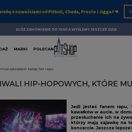
ZŁÓŻ ZAMÓWIENIE DO 13:00 A WYŚLEMY JESZCZE DZIŚ
DAŻ
MARKI
POLECANE
e musi odwiedzić każdy fan rapu
TIWALI HIP-HOPOWYCH, KTÓRE MU
Jeśli jesteś fanem rapu
kawałków w aucie, w domu 
przesłuchanie ich na żywo
którzy mają zajawkę na t
koncercie. Jeszcze lepsze?