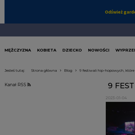
MĘŻCZYZNA
KOBIETA
DZIECKO
NOWOŚCI
WYPRZE
Jesteś tutaj:
Strona główna
Blog
9 festiwali hip-hopowych, któr
9 FES
Kanał RSS
2023-01-04