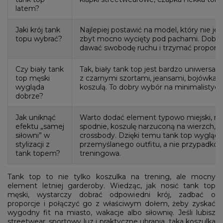
latem?
Jaki krój tank
Najlepiej postawić na model, który nie jest
topu wybrać?
zbyt mocno wycięty pod pachami. Dobry
dawać swobodę ruchu i trzymać proporcje
Czy biały tank
Tak, biały tank top jest bardzo uniwersaln
top męski
z czarnymi szortami, jeansami, bojówkami
wygląda
koszulą. To dobry wybór na minimalistyczny
dobrze?
Jak uniknąć
Warto dodać element typowo miejski, na 
efektu „samej
spodnie, koszulę narzuconą na wierzch, c
siłowni” w
crossbody. Dzięki temu tank top wygląda
stylizacji z
przemyślanego outfitu, a nie przypadko
tank topem?
treningowa.
Tank top to nie tylko koszulka na trening, ale mocny
element letniej garderoby. Wiedząc, jak nosić tank top
męski, wystarczy dobrać odpowiedni krój, zadbać o
proporcje i połączyć go z właściwym dołem, żeby zyskać
wygodny fit na miasto, wakacje albo siłownię. Jeśli lubisz
streetwear, sportowy luz i praktyczne ubrania, taka koszulka