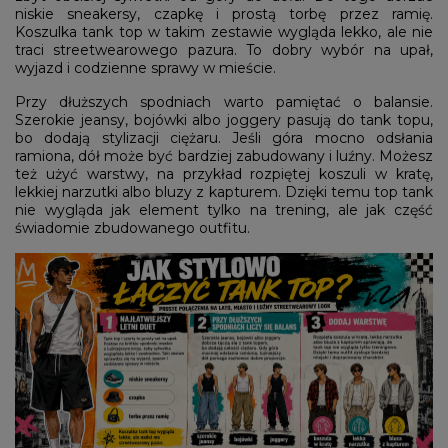
niskie sneakersy, czapkę i prostą torbę przez ramię.
Koszulka tank top w takim zestawie wygląda lekko, ale nie
traci streetwearowego pazura. To dobry wybór na upał,
wyjazd i codzienne sprawy w mieście.
Przy dłuższych spodniach warto pamiętać o balansie.
Szerokie jeansy, bojówki albo joggery pasują do tank topu,
bo dodają stylizacji ciężaru. Jeśli góra mocno odsłania
ramiona, dół może być bardziej zabudowany i luźny. Możesz
też użyć warstwy, na przykład rozpiętej koszuli w kratę,
lekkiej narzutki albo bluzy z kapturem. Dzięki temu top tank
nie wygląda jak element tylko na trening, ale jak część
świadomie zbudowanego outfitu.