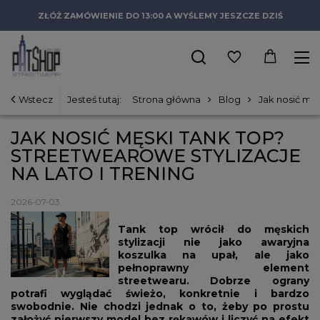
ZŁÓŻ ZAMÓWIENIE DO 13:00 A WYŚLEMY JESZCZE DZIŚ
Wstecz
Jesteś tutaj:
Strona główna
Blog
Jak nosić męs
JAK NOSIĆ MĘSKI TANK TOP?
STREETWEAROWE STYLIZACJE
NA LATO I TRENING
2026-07-03
Tank top wrócił do męskich
stylizacji nie jako awaryjna
koszulka na upał, ale jako
pełnoprawny element
streetwearu. Dobrze ograny
potrafi wyglądać świeżo, konkretnie i bardzo
swobodnie. Nie chodzi jednak o to, żeby po prostu
założyć pierwszy model bez rękawów i liczyć na efekt