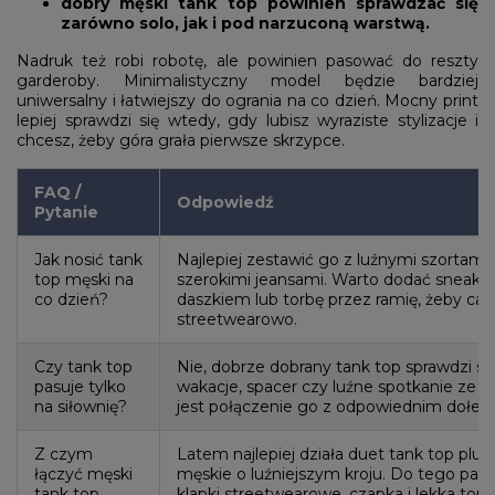
dobry męski tank top powinien sprawdzać się
zarówno solo, jak i pod narzuconą warstwą.
Nadruk też robi robotę, ale powinien pasować do reszty
garderoby. Minimalistyczny model będzie bardziej
uniwersalny i łatwiejszy do ogrania na co dzień. Mocny print
lepiej sprawdzi się wtedy, gdy lubisz wyraziste stylizacje i
chcesz, żeby góra grała pierwsze skrzypce.
FAQ /
Odpowiedź
Pytanie
Jak nosić tank
Najlepiej zestawić go z luźnymi szortami,
top męski na
szerokimi jeansami. Warto dodać sneaker
co dzień?
daszkiem lub torbę przez ramię, żeby cał
streetwearowo.
Czy tank top
Nie, dobrze dobrany tank top sprawdzi się
pasuje tylko
wakacje, spacer czy luźne spotkanie ze 
na siłownię?
jest połączenie go z odpowiednim dołem
Z czym
Latem najlepiej działa duet tank top plus
łączyć męski
męskie o luźniejszym kroju. Do tego pasuj
tank top
klapki streetwearowe, czapka i lekka torb