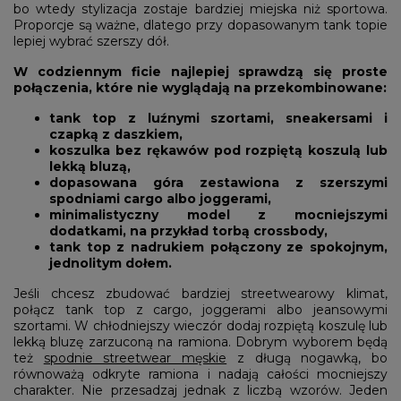
bo wtedy stylizacja zostaje bardziej miejska niż sportowa.
Proporcje są ważne, dlatego przy dopasowanym tank topie
lepiej wybrać szerszy dół.
W codziennym ficie najlepiej sprawdzą się proste
połączenia, które nie wyglądają na przekombinowane:
tank top z luźnymi szortami, sneakersami i
czapką z daszkiem,
koszulka bez rękawów pod rozpiętą koszulą lub
lekką bluzą,
dopasowana góra zestawiona z szerszymi
spodniami cargo albo joggerami,
minimalistyczny model z mocniejszymi
dodatkami, na przykład torbą crossbody,
tank top z nadrukiem połączony ze spokojnym,
jednolitym dołem.
Jeśli chcesz zbudować bardziej streetwearowy klimat,
połącz tank top z cargo, joggerami albo jeansowymi
szortami. W chłodniejszy wieczór dodaj rozpiętą koszulę lub
lekką bluzę zarzuconą na ramiona. Dobrym wyborem będą
też
spodnie streetwear męskie
z długą nogawką, bo
równoważą odkryte ramiona i nadają całości mocniejszy
charakter. Nie przesadzaj jednak z liczbą wzorów. Jeden