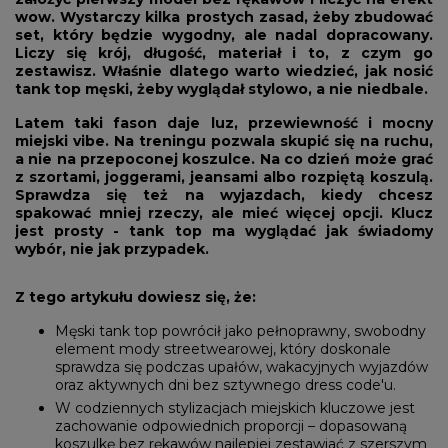
wow. Wystarczy kilka prostych zasad, żeby zbudować
set, który będzie wygodny, ale nadal dopracowany.
Liczy się krój, długość, materiał i to, z czym go
zestawisz. Właśnie dlatego warto wiedzieć, jak nosić
tank top męski, żeby wyglądał stylowo, a nie niedbale.
Latem taki fason daje luz, przewiewność i mocny
miejski vibe. Na treningu pozwala skupić się na ruchu,
a nie na przepoconej koszulce. Na co dzień może grać
z szortami, joggerami, jeansami albo rozpiętą koszulą.
Sprawdza się też na wyjazdach, kiedy chcesz
spakować mniej rzeczy, ale mieć więcej opcji. Klucz
jest prosty - tank top ma wyglądać jak świadomy
wybór, nie jak przypadek.
Z tego artykułu dowiesz się, że:
Męski tank top powrócił jako pełnoprawny, swobodny
element mody streetwearowej, który doskonale
sprawdza się podczas upałów, wakacyjnych wyjazdów
oraz aktywnych dni bez sztywnego dress code'u.
W codziennych stylizacjach miejskich kluczowe jest
zachowanie odpowiednich proporcji – dopasowaną
koszulkę bez rękawów najlepiej zestawiać z szerszym