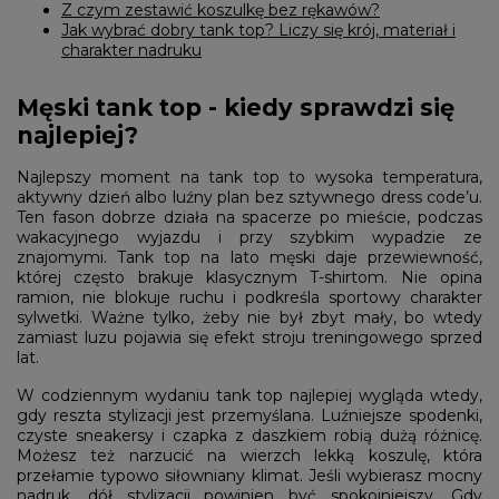
Z czym zestawić koszulkę bez rękawów?
Jak wybrać dobry tank top? Liczy się krój, materiał i
charakter nadruku
Męski tank top - kiedy sprawdzi się
najlepiej?
Najlepszy moment na tank top to wysoka temperatura,
aktywny dzień albo luźny plan bez sztywnego dress code’u.
Ten fason dobrze działa na spacerze po mieście, podczas
wakacyjnego wyjazdu i przy szybkim wypadzie ze
znajomymi. Tank top na lato męski daje przewiewność,
której często brakuje klasycznym T-shirtom. Nie opina
ramion, nie blokuje ruchu i podkreśla sportowy charakter
sylwetki. Ważne tylko, żeby nie był zbyt mały, bo wtedy
zamiast luzu pojawia się efekt stroju treningowego sprzed
lat.
W codziennym wydaniu tank top najlepiej wygląda wtedy,
gdy reszta stylizacji jest przemyślana. Luźniejsze spodenki,
czyste sneakersy i czapka z daszkiem robią dużą różnicę.
Możesz też narzucić na wierzch lekką koszulę, która
przełamie typowo siłowniany klimat. Jeśli wybierasz mocny
nadruk, dół stylizacji powinien być spokojniejszy. Gdy