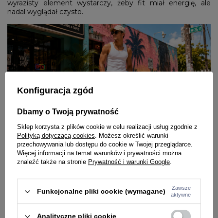
wyrazisty element wystarczy, żeby fit miał energię, ale
nadal wyglądał czysto.
Konfiguracja zgód
Dbamy o Twoją prywatność
Sklep korzysta z plików cookie w celu realizacji usług zgodnie z
Polityką dotyczącą cookies
. Możesz określić warunki
przechowywania lub dostępu do cookie w Twojej przeglądarce.
Tank top na trening - jak połączyć
Więcej informacji na temat warunków i prywatności można
wygodę, przewiewność i mocny
znaleźć także na stronie
Prywatność i warunki Google
.
look?
Zawsze
Funkcjonalne pliki cookie (wymagane)
Na siłowni tank top ma przede wszystkim pracować razem
aktywne
z ciałem. Dobry tank top na siłownię nie krępuje ruchów,
dobrze odprowadza wilgoć i nie roluje się przy ćwiczeniach.
Analityczne pliki cookie