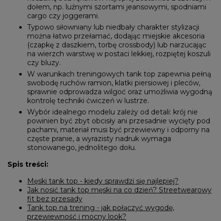
dołem, np. luźnymi szortami jeansowymi, spodniami
cargo czy joggerami.
Typowo siłowniany lub niedbały charakter stylizacji
można łatwo przełamać, dodając miejskie akcesoria
(czapkę z daszkiem, torbę crossbody) lub narzucając
na wierzch warstwę w postaci lekkiej, rozpiętej koszuli
czy bluzy.
W warunkach treningowych tank top zapewnia pełną
swobodę ruchów ramion, klatki piersiowej i pleców,
sprawnie odprowadza wilgoć oraz umożliwia wygodną
kontrolę techniki ćwiczeń w lustrze.
Wybór idealnego modelu zależy od detali: krój nie
powinien być zbyt obcisły ani przesadnie wycięty pod
pachami, materiał musi być przewiewny i odporny na
częste pranie, a wyrazisty nadruk wymaga
stonowanego, jednolitego dołu.
Spis treści:
Męski tank top - kiedy sprawdzi się najlepiej?
Jak nosić tank top męski na co dzień? Streetwearowy
fit bez przesady
Tank top na trening - jak połączyć wygodę,
przewiewność i mocny look?