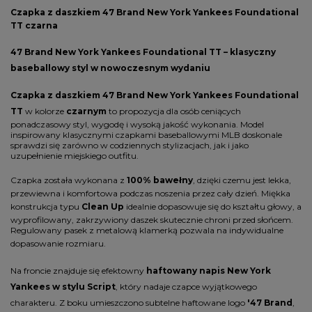
Czapka z daszkiem 47 Brand New York Yankees Foundational
TT czarna
47 Brand New York Yankees Foundational TT – klasyczny
baseballowy styl w nowoczesnym wydaniu
Czapka z daszkiem 47 Brand New York Yankees Foundational
TT
w kolorze
czarnym
to propozycja dla osób ceniących
ponadczasowy styl, wygodę i wysoką jakość wykonania. Model
inspirowany klasycznymi czapkami baseballowymi MLB doskonale
sprawdzi się zarówno w codziennych stylizacjach, jak i jako
uzupełnienie miejskiego outfitu.
Czapka została wykonana z
100% bawełny
, dzięki czemu jest lekka,
przewiewna i komfortowa podczas noszenia przez cały dzień. Miękka
konstrukcja typu
Clean Up
idealnie dopasowuje się do kształtu głowy, a
wyprofilowany, zakrzywiony daszek skutecznie chroni przed słońcem.
Regulowany pasek z metalową klamerką pozwala na indywidualne
dopasowanie rozmiaru.
Na froncie znajduje się efektowny
haftowany napis New York
Yankees w stylu Script
, który nadaje czapce wyjątkowego
charakteru. Z boku umieszczono subtelne haftowane logo
'47 Brand
,