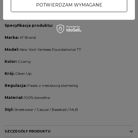
Doskonale wygląda z białym T-shirtem, bluzą hoodie lub kurtką
POTWIERDZAM WYMAGANE
jeansową. To idealny dodatek do stylizacji
streetwear, casual oraz
sportowych
.
Specyfikacja produktu:
Marka:
47 Brand
Model:
New York Yankees Foundational TT
Kolor:
Czarny
Krój:
Clean Up
Regulacja:
Pasek z metalową klamerką
Materiał:
100% bawełna
Styl:
Streetwear / Casual / Baseball / MLB
SZCZEGÓŁY PRODUKTU