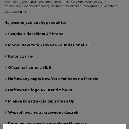
podkreślające autentyczność produktu. Otwory wentylacyjne
zapewniają odpowiednią cyrkulację powietrza i zwiększają komfort
użytkowania.
Najważniejsze cechy produktu:
✔
Czapka z daszkiem 47 Brand
✔
Model New York Yankees Foundational TT
✔
Kolor czarny
✔
Oficjalna licencja MLB
✔
Haftowany napis New York Yankees na froncie
✔
Haftowane logo 47 Brand z boku
✔
Miękka konstrukcja typu Clean Up
✔
Wyprofilowany, zakrzywiony daszek
✔
Regulowany pasek z metalową klamerką