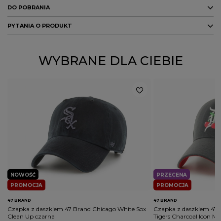
DO POBRANIA
Marka
47 Brand
PYTANIA O PRODUKT
Kod producenta
B-FDLTT17CNS-SS
DO POBRANIA
Kolor
czarny
GPSR
ZADAJ PYTANIE
WYBRANE DLA CIEBIE
PŁEĆ
MĘŻCZYZNA
KOBIETA
Potwierdź obecność oznaczeń lub etykiet
nie
wymaganych przepisami
Rodzaj nakrycia głowy
czapka z daszkiem
NOWOŚĆ
PRZECENA
PROMOCJA
PROMOCJA
47 BRAND
47 BRAND
Czapka z daszkiem 47 Brand Chicago White Sox
Czapka z daszkiem 47 B
Clean Up czarna
Tigers Charcoal Icon M