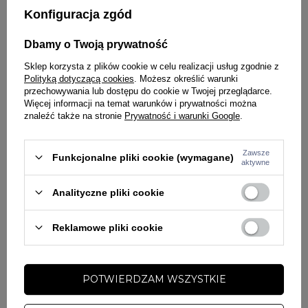
Konfiguracja zgód
✔
Otwory wentylacyjne poprawiające cyrkulację powietrza
✔
Lekka i przewiewna bawełna
Dbamy o Twoją prywatność
Sklep korzysta z plików cookie w celu realizacji usług zgodnie z
✔
Uniwersalny rozmiar
Polityką dotyczącą cookies
. Możesz określić warunki
przechowywania lub dostępu do cookie w Twojej przeglądarce.
Materiał:
Więcej informacji na temat warunków i prywatności można
znaleźć także na stronie
Prywatność i warunki Google
.
100% bawełna
Dlaczego warto wybrać czapkę 47 Brand Foundational TT?
Zawsze
Funkcjonalne pliki cookie (wymagane)
aktywne
Model
Foundational TT
to doskonałe połączenie klasycznego stylu
baseballowego z nowoczesnym wykończeniem. Wysokiej jakości haft,
Analityczne pliki cookie
miękka konstrukcja oraz regulowane zapięcie zapewniają wygodę
noszenia każdego dnia. Neutralny beżowy kolor sprawia, że czapka
pasuje do wielu stylizacji i jest łatwa do zestawienia z innymi
Reklamowe pliki cookie
elementami garderoby.
Jak stylizować?
POTWIERDZAM WSZYSTKIE
Beżowa
47 Brand New York Yankees Foundational TT
świetnie
komponuje się z
jeansami, chinosami, joggerami oraz szortami
.