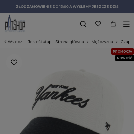
ZŁÓŻ ZAMÓWIENIE DO 13:00 A WYŚLEMY JESZCZE DZIŚ
Wstecz
Jesteś tutaj:
Strona główna
Mężczyzna
Czapki
PROMOCJA
NOWOŚĆ