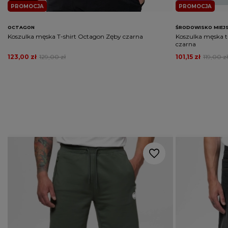
PROMOCJA
PROMOCJA
OCTAGON
ŚRODOWISKO MIEJS
Koszulka męska T-shirt Octagon Zęby czarna
Koszulka męska t-
czarna
123,00 zł
129,00 zł
101,15 zł
119,00 zł