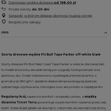
Darmowa i szybka dostawa
od
198,00 zł
Proste zwroty
do
30
dni
Sprawdź, w którym sklepie obejrzysz i kupisz od ręki
Bezpieczne zakupy
OPIS
Szorty dresowe męskie Pit Bull Tape Parker off-white białe
Szorty dresowe Pit Bull West Coast Tape Parker w kolorze złamanej bieli
to model stworzony dla osób ceniących wygodę, funkcjonalność oraz
sportowy styl. Dzięki zastosowaniu wysokogatunkowej dzianiny o
gramaturze
280 g/m²
, spodenki doskonale sprawdzają się podczas
codziennego użytkowania, treningów oraz aktywności w cieplejsze dni.
Regularny krój
zapewnia komfort i swobodę ruchów, a
miękka
dzianina Tricot Terry
gwarantuje wysoki komfort noszenia przez cały
dzień. Materiał jest gładki od zewnątrz, natomiast od wewnętrznej strony