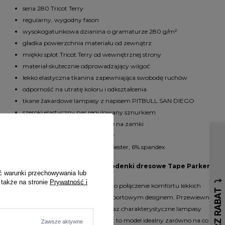
seria
280 Tricot Terry
regularny, wygodny fason
wysokogatunkowa dzianina o gramaturze
280 g/m²
gładka powierzchnia materiału od zewnątrz
miękki splot Tricot Terry od wewnętrznej strony
materiał skutecznie odprowadzający wilgoć
lekko elastyczna tkanina zapewniająca swobodę ruchów
odporność na utratę koloru i odkształcenia
tkane żakardowe lampasy z napisem
PITBULL SAN DIEGO
szeroki elastyczny pas regulowany sznurkiem
dwie boczne kieszenie zapinane na zamki
sportowy i casualowy charakter
materiał: 62% bawełna, 32% poliester, 6% spandex
Dlaczego warto wybrać białe spodenki dresowe Tape Parker?
ć warunki przechowywania lub
 także na stronie
Prywatność i
Krótkie spodenki Pit Bull Tape Parker to połączenie komfortu lekkich
szortów dresowych z nowoczesnym sportowym designem. Przewiewna
dzianina Tricot Terry, wygodny krój oraz charakterystyczne lampasy
PITBULL SAN DIEGO sprawiają, że jest to model idealny zarówno na co
Zawsze aktywne