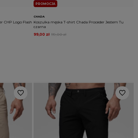
PROMOCJA
CHADA
P
er CHP Logo Flash
Koszulka męska T-shirt Chada Proceder Jestem Tu
K
czarna
99,00 zł
119,00 zł
1