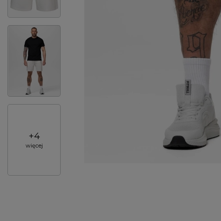
+
4
więcej