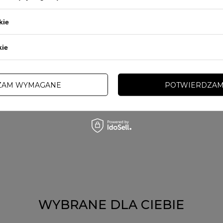
kie
kie
ZAM WYMAGANE
POTWIERDZAM
WYBRANE DLA CIEBIE