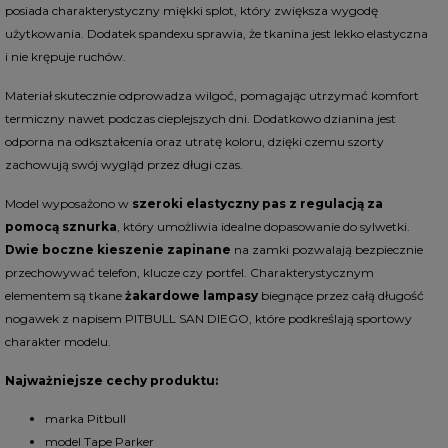
posiada charakterystyczny miękki splot, który zwiększa wygodę
użytkowania. Dodatek spandexu sprawia, że tkanina jest lekko elastyczna
i nie krępuje ruchów.
Materiał skutecznie odprowadza wilgoć, pomagając utrzymać komfort
termiczny nawet podczas cieplejszych dni. Dodatkowo dzianina jest
odporna na odkształcenia oraz utratę koloru, dzięki czemu szorty
zachowują swój wygląd przez długi czas.
Model wyposażono w
szeroki elastyczny pas z regulacją za
pomocą sznurka
, który umożliwia idealne dopasowanie do sylwetki.
Dwie boczne kieszenie zapinane
na zamki pozwalają bezpiecznie
przechowywać telefon, klucze czy portfel. Charakterystycznym
elementem są tkane
żakardowe lampasy
biegnące przez całą długość
nogawek z napisem
PITBULL SAN DIEGO
, które podkreślają sportowy
charakter modelu.
Najważniejsze cechy produktu:
marka Pitbull
model
Tape Parker