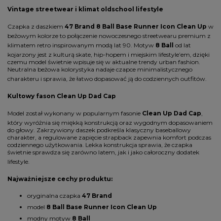
Vintage streetwear i klimat oldschool lifestyle
Czapka z daszkiem
47 Brand 8 Ball Base Runner Icon Clean Up
w
beżowym kolorze to połączenie nowoczesnego streetwearu premium z
klimatem retro inspirowanym modą lat 90. Motyw
8 Ball
od lat
kojarzony jest z kulturą skate, hip-hopem i miejskim lifestyle’em, dzięki
czemu model świetnie wpisuje się w aktualne trendy urban fashion.
Neutralna beżowa kolorystyka nadaje czapce minimalistycznego
charakteru i sprawia, że łatwo dopasować ją do codziennych outfitów.
Kultowy fason Clean Up Dad Cap
Model został wykonany w popularnym fasonie
Clean Up Dad Cap
,
który wyróżnia się miękką konstrukcją oraz wygodnym dopasowaniem
do głowy. Zakrzywiony daszek podkreśla klasyczny baseballowy
charakter, a regulowane zapięcie strapback zapewnia komfort podczas
codziennego użytkowania. Lekka konstrukcja sprawia, że czapka
świetnie sprawdza się zarówno latem, jak i jako całoroczny dodatek
lifestyle.
Najważniejsze cechy produktu:
oryginalna czapka
47 Brand
model
8 Ball Base Runner Icon Clean Up
modny motyw
8 Ball