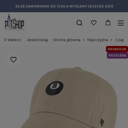
ZŁÓŻ ZAMÓWIENIE DO 13:00 A WYŚLEMY JESZCZE DZIŚ
Wstecz
Jesteś tutaj:
Strona główna
Mężczyzna
Czapki
PROMOCJA
PRZECENA