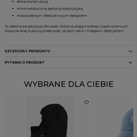
lekką konstrukcją
minimalistyczną beżową kolorystyką
nowoczesnym lifestyle’owym designem
To idealna propozycja dla osób, które szukają modnej czapki premium
inspirowanej kulturą streetwear, stylem retro i miejskim lifestyle’em.
SZCZEGÓŁY PRODUKTU
PYTANIA O PRODUKT
Marka
47 Brand
Kod producenta
199541459610
ZADAJ PYTANIE
WYBRANE DLA CIEBIE
Kolor
beżowy/brązowy
PŁEĆ
MĘŻCZYZNA
KOBIETA
Potwierdź obecność oznaczeń lub etykiet
nie
wymaganych przepisami
Rodzaj nakrycia głowy
czapka z daszkiem