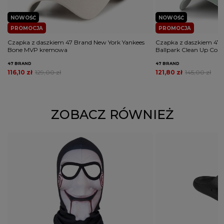
NOWOŚĆ
NOWOŚĆ
PROMOCJA
PROMOCJA
Czapka z daszkiem 47 Brand New York Yankees
Czapka z daszkiem 47 
Bone MVP kremowa
Ballpark Clean Up Contr
47 BRAND
47 BRAND
116,10 zł
129,00 zł
121,80 zł
145,00 zł
ZOBACZ RÓWNIEŻ