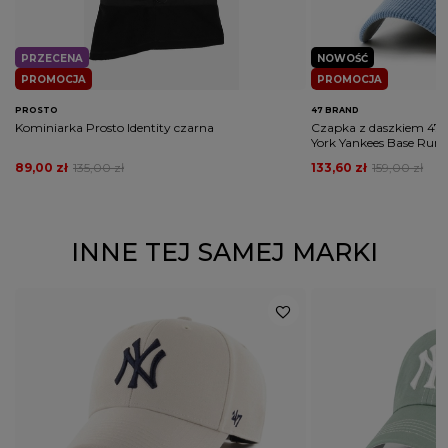
PRZECENA
NOWOŚĆ
PROMOCJA
PROMOCJA
PROSTO
47 BRAND
Kominiarka Prosto Identity czarna
Czapka z daszkiem 47
York Yankees Base Runn
89,00 zł
135,00 zł
133,60 zł
159,00 zł
INNE TEJ SAMEJ MARKI