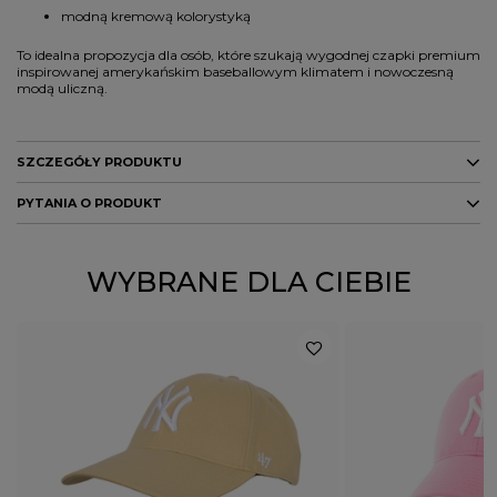
modną kremową kolorystyką
To idealna propozycja dla osób, które szukają wygodnej czapki premium
inspirowanej amerykańskim baseballowym klimatem i nowoczesną
modą uliczną.
SZCZEGÓŁY PRODUKTU
PYTANIA O PRODUKT
Marka
47 Brand
Kod producenta
195000540677
ZADAJ PYTANIE
WYBRANE DLA CIEBIE
Kolor
kremowy
PŁEĆ
KOBIETA
MĘŻCZYZNA
Potwierdź obecność oznaczeń lub etykiet
nie
wymaganych przepisami
Rodzaj nakrycia głowy
czapka z daszkiem