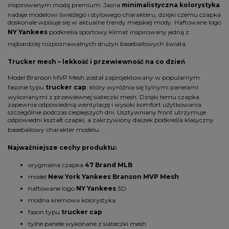
inspirowanym modą premium. Jasna
minimalistyczna kolorystyka
nadaje modelowi świeżego i stylowego charakteru, dzięki czemu czapka
doskonale wpisuje się w aktualne trendy miejskiej mody. Haftowane logo
NY Yankees
podkreśla sportowy klimat inspirowany jedną z
najbardziej rozpoznawalnych drużyn baseballowych świata.
Trucker mesh – lekkość i przewiewność na co dzień
Model Branson MVP Mesh został zaprojektowany w popularnym
fasonie typu
trucker cap
, który wyróżnia się tylnymi panelami
wykonanymi z przewiewnej siateczki mesh. Dzięki temu czapka
zapewnia odpowiednią wentylację i wysoki komfort użytkowania
szczególnie podczas cieplejszych dni. Usztywniany front utrzymuje
odpowiedni kształt czapki, a zakrzywiony daszek podkreśla klasyczny
baseballowy charakter modelu.
Najważniejsze cechy produktu:
oryginalna czapka
47 Brand MLB
model
New York Yankees Branson MVP Mesh
haftowane logo
NY Yankees
3D
modna kremowa kolorystyka
fason typu
trucker cap
tylne panele wykonane z siateczki mesh