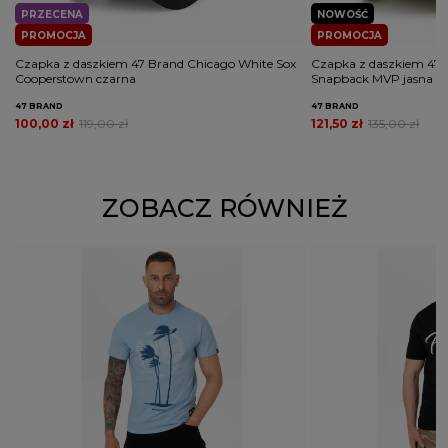
PRZECENA
NOWOŚĆ
PROMOCJA
PROMOCJA
Czapka z daszkiem 47 Brand Chicago White Sox
Czapka z daszkiem 47 
Cooperstown czarna
Snapback MVP jasna sz
47 BRAND
47 BRAND
100,00 zł
119,00 zł
121,50 zł
135,00 zł
ZOBACZ RÓWNIEŻ