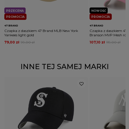
PRZECENA
NOWOŚĆ
PROMOCJA
PROMOCJA
47 BRAND
47 BRAND
Czapka z daszkiem 47 Brand MLB New York
Czapka z daszkiem 47 
Yankees light gold
Branson MVP Mesh ró
79,00 zł
99,00 zł
107,10 zł
119,00 zł
INNE TEJ SAMEJ MARKI