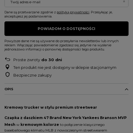
Twój adres e-mail
Dane są przetwarzane zgodnie z
polityką prywatności
. Przesyłając je,
akceptujesz jej postanowienia.
POWIADOM O DOSTĘPNOŚCI
Powyższe dane nie są używane do przesyłania newsletterów lub innych
reklam. Włączając powiadomienie zgadzasz się jedynie na wysłanie
jednorazowo informacji o ponownej dostępności tego produktu.
Proste zwroty
do
30
dni
Ten produkt nie jest dostępny w sklepie stacjonarnym
Bezpieczne zakupy
OPIS
Kremowy trucker w stylu premium streetwear
Czapka z daszkiem
47 Brand New York Yankees Branson MVP
Mesh
w
kremowym kolorze
to połączenie klasycznego
baseballowego klimatu MLB z nowoczesnym streetwearem