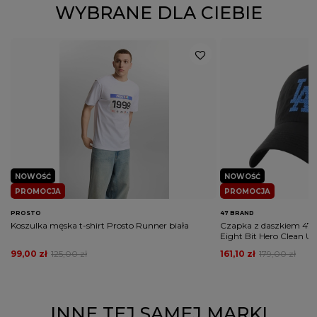
WYBRANE DLA CIEBIE
NOWOŚĆ
NOWOŚĆ
PROMOCJA
PROMOCJA
PROSTO
47 BRAND
Koszulka męska t-shirt Prosto Runner biała
Czapka z daszkiem 47 
Eight Bit Hero Clean U
99,00 zł
125,00 zł
161,10 zł
179,00 zł
INNE TEJ SAMEJ MARKI