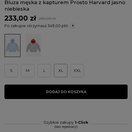
Bluza męska z kapturem Prosto Harvard jasno
niebieska
233,00 zł
295,00 zł
Po zakupie otrzymasz
349,00 pkt.
S
M
L
XL
XXL
DODAJ DO KOSZYKA
Szybkie zakupy
1-Click
(bez rejestracji)