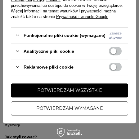
przechowywania lub dostępu do cookie w Twojej przeglądarce.
Regularny krój
Więcej informacji na temat warunków i prywatności można
Duża aplikacja Prosto Sport na froncie
znaleźć także na stronie
Prywatność i warunki Google
.
Na rękawie nadruk ST
Praktyczna kieszeń typu kangurka
Zawsze
Funkcjonalne pliki cookie (wymagane)
Bluza z kapturem
aktywne
Ściągacze przy rękawach i dole bluzy
Wysokogatunkowa dzianina bawełniana o gramaturze 360
Analityczne pliki cookie
g/m²
Materiał: 100% bawełna
Reklamowe pliki cookie
Dlaczego warto wybrać bluzę Harvard?
Bluza Prosto Harvard to
połączenie wygody, trwałości i
POTWIERDZAM WSZYSTKIE
wyrazistego stylu streetwear
. Gruba bawełna zapewnia komfort
noszenia nawet w chłodniejsze dni, a charakterystyczne nadruki i
POTWIERDZAM WYMAGANE
aplikacje podkreślają autentyczny styl marki. Regularny krój sprawia, że
bluza dobrze układa się na sylwetce i pasuje do wielu codziennych
stylizacji.
Jak stylizować?