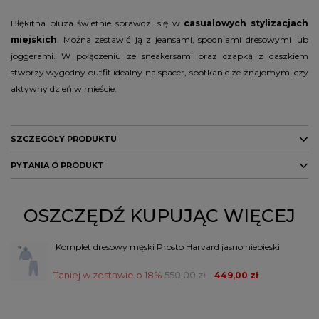
Błękitna bluza świetnie sprawdzi się w
casualowych stylizacjach
miejskich
. Można zestawić ją z jeansami, spodniami dresowymi lub
joggerami. W połączeniu ze sneakersami oraz czapką z daszkiem
stworzy wygodny outfit idealny na spacer, spotkanie ze znajomymi czy
aktywny dzień w mieście.
SZCZEGÓŁY PRODUKTU
PYTANIA O PRODUKT
Marka
PROSTO
Kolor
niebieski
ZADAJ PYTANIE
OSZCZĘDŹ KUPUJĄC WIĘCEJ
PŁEĆ
MĘŻCZYZNA
Komplet dresowy męski Prosto Harvard jasno niebieski
Potwierdź obecność oznaczeń lub etykiet
nie
wymaganych przepisami
Taniej w zestawie o 18%
550,00 zł
449,00 zł