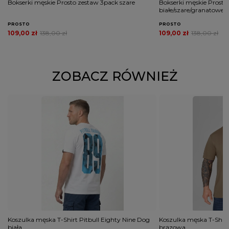
Bokserki męskie Prosto zestaw 3pack szare
Bokserki męskie Prosto
białe/szare/granatowe
PROSTO
PROSTO
109,00 zł
138,00 zł
109,00 zł
138,00 zł
ZOBACZ RÓWNIEŻ
Koszulka męska T-Shirt Pitbull Eighty Nine Dog
Koszulka męska T-Shirt
biała
brązowa