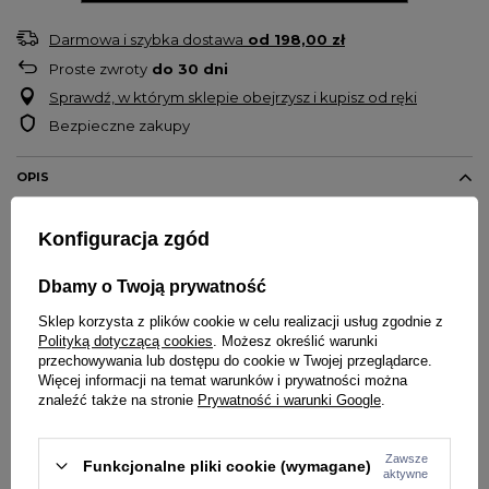
Darmowa i szybka dostawa
od
198,00 zł
Proste zwroty
do
30
dni
Sprawdź, w którym sklepie obejrzysz i kupisz od ręki
Bezpieczne zakupy
OPIS
Konfiguracja zgód
Klasyczne bokserki męskie marki
Prosto
W pasie guma z logotypem Prosto
Dbamy o Twoją prywatność
Krój regularny
Sklep korzysta z plików cookie w celu realizacji usług zgodnie z
Wykonane z wysoko gatunkowej mieszkanki bawełny i elastanu
Polityką dotyczącą cookies
. Możesz określić warunki
Gramatura materiału 200g/m2
przechowywania lub dostępu do cookie w Twojej przeglądarce.
Materiał: 95 % bawełna, 5% elastan
Więcej informacji na temat warunków i prywatności można
znaleźć także na stronie
Prywatność i warunki Google
.
* Bielizna jest towarem higienicznym, który zgodnie z z art. 38 pkt. 5
ustawy o prawach konsumenta nie podlega zwrotowi. Prosimy o
Zawsze
Funkcjonalne pliki cookie (wymagane)
przemyślane zakupy.
aktywne