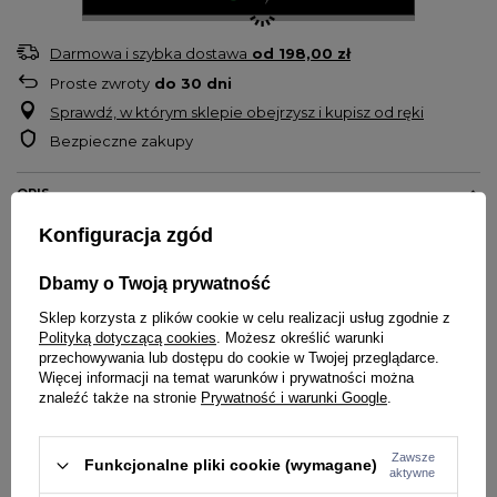
Darmowa i szybka dostawa
od
198,00 zł
Proste zwroty
do
30
dni
Sprawdź, w którym sklepie obejrzysz i kupisz od ręki
Bezpieczne zakupy
OPIS
Konfiguracja zgód
Czapka zimowa marki
Pit Bull West Coast
Dbamy o Twoją prywatność
Model
Mission Bay
Fason typu uszatka
Sklep korzysta z plików cookie w celu realizacji usług zgodnie z
Polityką dotyczącą cookies
. Możesz określić warunki
Wysokiej jakości miękki, ciepły i gruby materiał
przechowywania lub dostępu do cookie w Twojej przeglądarce.
Podszyta polarem oraz futerkiem
Więcej informacji na temat warunków i prywatności można
Na materiale motyw w stylu skandynawskim oraz napis 'Pitbull'
znaleźć także na stronie
Prywatność i warunki Google
.
Grube sznurki umożliwiają wiązanie pod brodą
Lekko elastyczna dzianina dopasowuje się do kształtów głowy
Zawsze
Funkcjonalne pliki cookie (wymagane)
Materiał: 100% akryl
aktywne