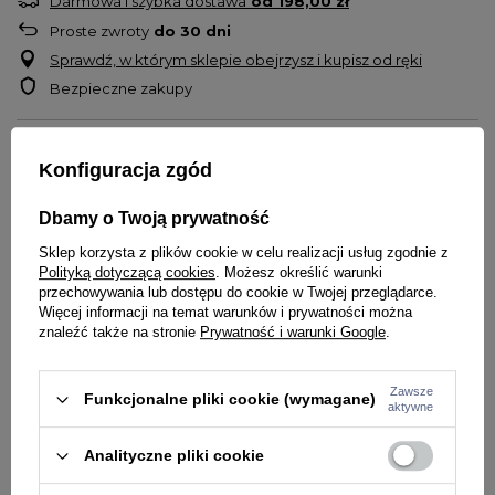
Darmowa i szybka dostawa
od
198,00 zł
Proste zwroty
do
30
dni
Sprawdź, w którym sklepie obejrzysz i kupisz od ręki
Bezpieczne zakupy
OPIS
Konfiguracja zgód
Czapka zimowa firmy
PIT
BULL
WEST
COAST
Dbamy o Twoją prywatność
Model
Dock
Sklep korzysta z plików cookie w celu realizacji usług zgodnie z
Materiał dopasowujący się do głowy
Polityką dotyczącą cookies
. Możesz określić warunki
Wykonana z miękkiej, ciepłej i grubej dzianiny
przechowywania lub dostępu do cookie w Twojej przeglądarce.
Więcej informacji na temat warunków i prywatności można
Na przodzie naszywka z logo i napisami
znaleźć także na stronie
Prywatność i warunki Google
.
Materiał: 50% wiskoza, 25% nylon, 25% poliester
Zawsze
Funkcjonalne pliki cookie (wymagane)
aktywne
SZCZEGÓŁY PRODUKTU
Analityczne pliki cookie
PYTANIA O PRODUKT
Marka
PITBULL