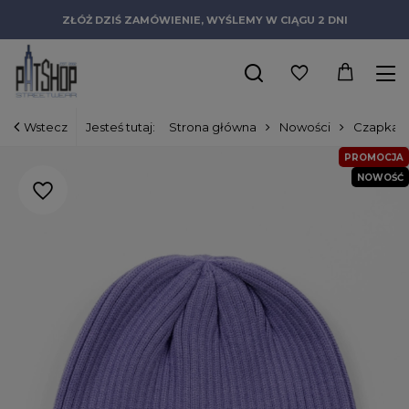
ZŁÓŻ DZIŚ ZAMÓWIENIE, WYŚLEMY W CIĄGU 2 DNI
Wstecz
Jesteś tutaj:
Strona główna
Nowości
Czapka z
PROMOCJA
NOWOŚĆ