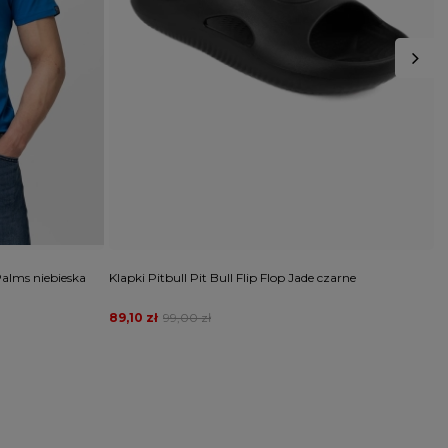
Palms niebieska
Klapki Pitbull Pit Bull Flip Flop Jade czarne
K
g
89,10 zł
99,00 zł
8