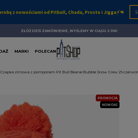
ZŁÓŻ DZIŚ ZAMÓWIENIE, WYŚLEMY W CIĄGU 2 DNI
DAŻ
MARKI
POLECANE
Czapka zimowa z pomponem Pit Bull Beanie Bubble Snow Crew 25 czerwo
PROMOCJA
NOWOŚĆ