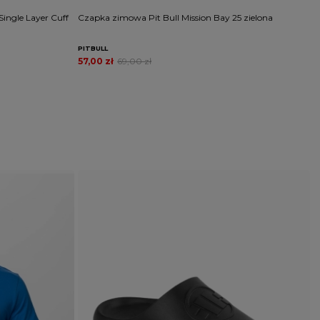
ingle Layer Cuff
Czapka zimowa Pit Bull Mission Bay 25 zielona
C
PITBULL
P
57,00 zł
69,00 zł
5