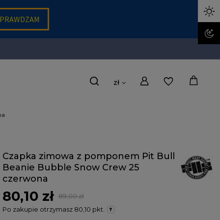
zł
na
Czapka zimowa z pomponem Pit Bull
Beanie Bubble Snow Crew 25
czerwona
80,10 zł
89,00 zł
Po zakupie otrzymasz
80,10 pkt.