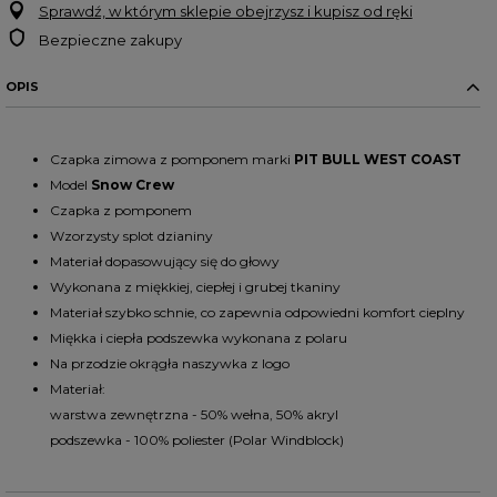
Sprawdź, w którym sklepie obejrzysz i kupisz od ręki
Bezpieczne zakupy
OPIS
Czapka zimowa z pomponem marki
PIT
BULL
WEST
COAST
Model
Snow Crew
Czapka z pomponem
Wzorzysty splot dzianiny
Materiał dopasowujący się do głowy
Wykonana z miękkiej, ciepłej i grubej tkaniny
Materiał szybko schnie, co zapewnia odpowiedni komfort cieplny
Miękka i ciepła podszewka wykonana z polaru
Na przodzie okrągła naszywka z logo
Materiał:
warstwa zewnętrzna - 50% wełna, 50% akryl
podszewka - 100% poliester (Polar Windblock)