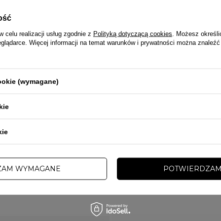
ość
w celu realizacji usług zgodnie z
Polityką dotyczącą cookies
. Możesz określi
eglądarce. Więcej informacji na temat warunków i prywatności można znaleźć
PRZECENA
PROMOCJA
cookie (wymagane)
TAWA
DARMOWA DOSTAWA
kie
PITBULL
jściowa bejsbolówka Pit Bull Jupiter
Kurtka męska przejściowa bejsbolówka
granatowa
kie
 zł
331,00 zł
399,00 zł
ZAM WYMAGANE
POTWIERDZAM
INNE TEJ SAMEJ MARKI