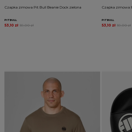
Czapka zimowa Pit Bull Beanie Dock zielona
Czapka zimowa P
PITBULL
PITBULL
53,10 zł
59,00 zł
53,10 zł
59,00 zł