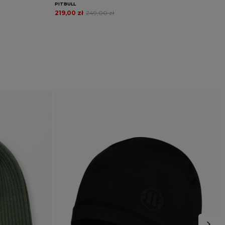
PITBULL
P
219,00 zł
249,00 zł
1