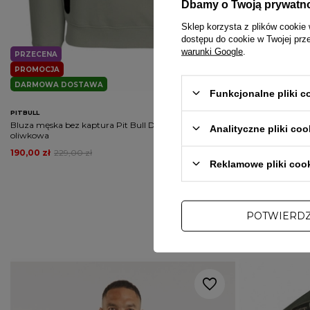
Dbamy o Twoją prywatn
Sklep korzysta z plików cookie 
dostępu do cookie w Twojej prz
warunki Google
.
PRZECENA
PRZECENA
PROMOCJA
PROMOCJA
DARMOWA DOSTAWA
DARMOWA DOS
Funkcjonalne pliki 
PITBULL
PITBULL
Bluza męska bez kaptura Pit Bull Dogwood szara
Bluza męska bez 
Analityczne pliki coo
oliwkowa
190,00 zł
229,00 zł
178,00 zł
229,00
Reklamowe pliki coo
POTWIERD