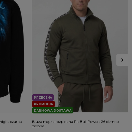
PRZECENA
PROMOCJA
DARMOWA DOSTAWA
dnight czarna
Bluza męska rozpinana Pit Bull Powers 26 ciemno
B
zielona
C