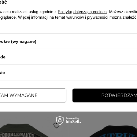
ość
w celu realizacji usług zgodnie z
Polityką dotyczącą cookies
. Możesz określi
eglądarce. Więcej informacji na temat warunków i prywatności można znaleźć
PRZECENA
PROMOCJA
TAWA
DARMOWA DOSTAWA
cookie (wymagane)
CHAMPION
kaptura Pit Bull Sampson 25 beżowa
Bluza męska klasyczna Champion Sw
kie
szary
 zł
179,00 zł
299,00 zł
kie
ZAM WYMAGANE
POTWIERDZAM
INNE TEJ SAMEJ MARKI