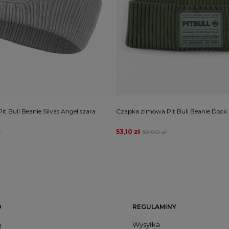
 Bull Beanie Silvas Angel szara
Czapka zimowa Pit Bull Beanie Dock 
ł
53,10 zł
59,00 zł
O
REGULAMINY
Wysyłka
ę