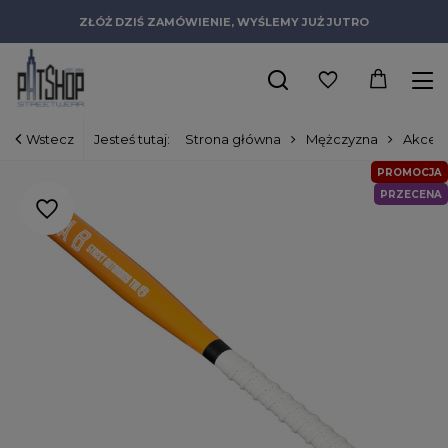
ZŁÓŻ DZIŚ ZAMÓWIENIE, WYŚLEMY JUŻ JUTRO
Wstecz
Jesteś tutaj:
Strona główna
Mężczyzna
Akceso
PROMOCJA
PRZECENA