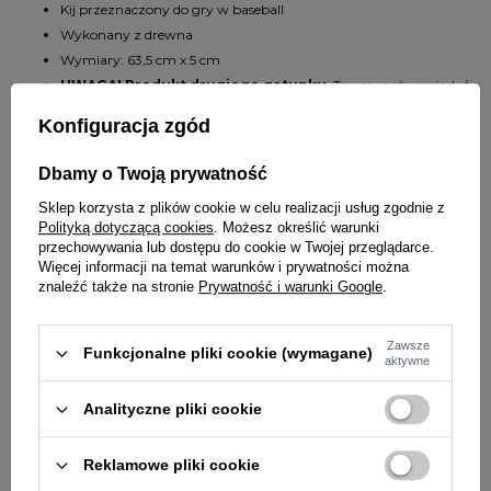
Kij przeznaczony do gry w baseball
Wykonany z drewna
Wymiary: 63,5 cm x 5 cm
UWAGA! Produkt drugiego gatunku.
Towar może posiadać
drobne uszkodzenia powstałe w procesie produkcji. Wady te nie
Konfiguracja zgód
wpływają na użytkowanie.
Produkty drugiego gatunku
nie
podlegają reklamacji z tytułu ww. wad.
Dbamy o Twoją prywatność
Sklep korzysta z plików cookie w celu realizacji usług zgodnie z
Polityką dotyczącą cookies
. Możesz określić warunki
SZCZEGÓŁY PRODUKTU
przechowywania lub dostępu do cookie w Twojej przeglądarce.
Więcej informacji na temat warunków i prywatności można
PYTANIA O PRODUKT
znaleźć także na stronie
Prywatność i warunki Google
.
Marka
STREET AUTONOMY
Symbol
29827
Zawsze
ZADAJ PYTANIE
WYBRANE DLA CIEBIE
Funkcjonalne pliki cookie (wymagane)
aktywne
Kolor
pomarańczowy
Potwierdź obecność oznaczeń lub etykiet
nie
Analityczne pliki cookie
wymaganych przepisami
Reklamowe pliki cookie