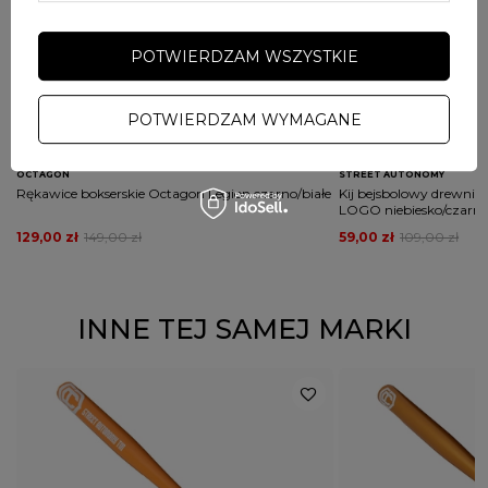
POTWIERDZAM WSZYSTKIE
POTWIERDZAM WYMAGANE
PRZECENA
PRZECENA
PROMOCJA
PROMOCJA
OCTAGON
STREET AUTONOMY
Rękawice bokserskie Octagon Legion czarno/białe
Kij bejsbolowy drewni
LOGO niebiesko/czar
129,00 zł
149,00 zł
59,00 zł
109,00 zł
INNE TEJ SAMEJ MARKI