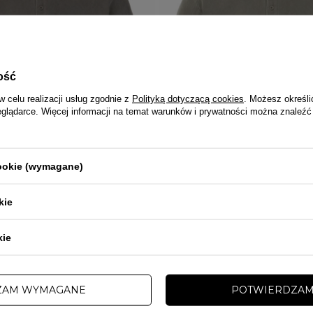
ość
w celu realizacji usług zgodnie z
Polityką dotyczącą cookies
. Możesz określi
eglądarce. Więcej informacji na temat warunków i prywatności można znaleźć
cookie (wymagane)
kie
PRZECENA
PROMOCJA
kie
PITBULL
olo Pitbull Pique Small Logo Washed
Koszulka męska Polo Pitbull Pique S
szara oliwkowa
ZAM WYMAGANE
POTWIERDZAM
zł
139,00 zł
179,00 zł