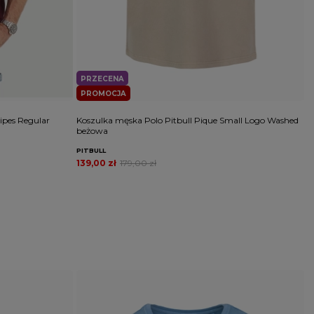
PRZECENA
PROMOCJA
ipes Regular
Koszulka męska Polo Pitbull Pique Small Logo Washed
K
beżowa
PITBULL
P
139,00 zł
179,00 zł
1