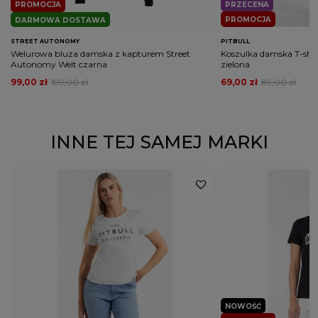
PROMOCJA
PRZECENA
PROMOCJA
DARMOWA DOSTAWA
STREET AUTONOMY
PITBULL
Welurowa bluza damska z kapturem Street
Koszulka damska T-shir
Autonomy Welt czarna
zielona
99,00 zł
199,00 zł
69,00 zł
89,00 zł
INNE TEJ SAMEJ MARKI
NOWOŚĆ