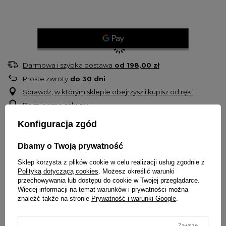
Darmowa i szybka dostawa
od
198,00 zł
Proste zwroty
do
30
dni
Sprawdź, w którym sklepie obejrzysz i kupisz od ręki
Bezpieczne zakupy
Konfiguracja zgód
OPIS
Dbamy o Twoją prywatność
Koszulka damska
Pitbull West Coast
Sklep korzysta z plików cookie w celu realizacji usług zgodnie z
Model
Santa Muerte Rose
Polityką dotyczącą cookies
. Możesz określić warunki
Fason
dopasowany do kobiecej sylwetki
przechowywania lub dostępu do cookie w Twojej przeglądarce.
Taliowany krój z okrągłym dekoltem
Więcej informacji na temat warunków i prywatności można
znaleźć także na stronie
Prywatność i warunki Google
.
Na froncie kolorowy nadruk
Na plecach duża grafika
Przy szyi koszulka wykończona dodatkową lamówką przeciw
Zawsze