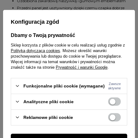
Ozdobiona żakardową naszywką i gumowym emblematem
Przedni panel jest usztywniony dzięki czemu czapka dobrze
układa się na głowie
Konfiguracja zgód
Otwory wentylacyjne na górze
Wykonana w 50% z bawełny i 50% z poliestru
Dbamy o Twoją prywatność
SZCZEGÓŁY PRODUKTU
Sklep korzysta z plików cookie w celu realizacji usług zgodnie z
Polityką dotyczącą cookies
. Możesz określić warunki
przechowywania lub dostępu do cookie w Twojej przeglądarce.
PYTANIA O PRODUKT
Marka
Capslab
Więcej informacji na temat warunków i prywatności można
znaleźć także na stronie
Prywatność i warunki Google
.
Symbol
28943
ZADAJ PYTANIE
WYBRANE DLA CIEBIE
Kod producenta
3614001719921
Zawsze
Funkcjonalne pliki cookie (wymagane)
aktywne
Kolor
biały
Analityczne pliki cookie
PŁEĆ
KOBIETA
Potwierdź obecność oznaczeń lub etykiet
nie
Reklamowe pliki cookie
wymaganych przepisami