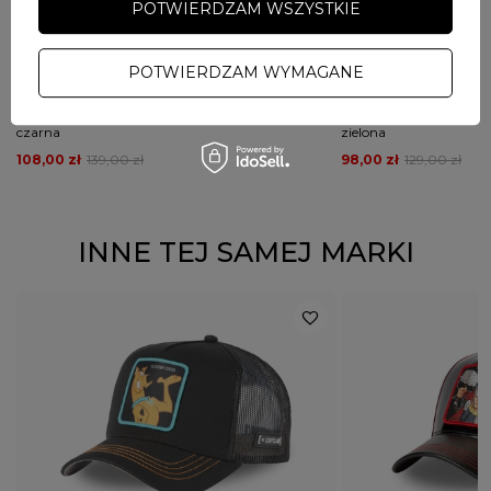
POTWIERDZAM WSZYSTKIE
PRZECENA
PRZECENA
PROMOCJA
PROMOCJA
POTWIERDZAM WYMAGANE
PROSTO
PROSTO
Koszulka męska t-shirt oversize Prosto Pray
Koszulka męska t-shirt 
czarna
zielona
108,00 zł
139,00 zł
98,00 zł
129,00 zł
INNE TEJ SAMEJ MARKI