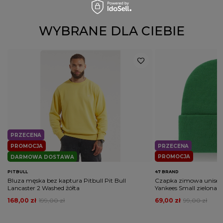
Potwierdź obecność oznaczeń lub etykiet
nie
wymaganych przepisami
WYBRANE DLA CIEBIE
PRZECENA
PROMOCJA
PRZECENA
PROMOCJA
DARMOWA DOSTAWA
PITBULL
47 BRAND
Bluza męska bez kaptura Pitbull Pit Bull
Czapka zimowa unisex
Lancaster 2 Washed żółta
Yankees Small zielona
168,00 zł
199,00 zł
69,00 zł
99,00 zł