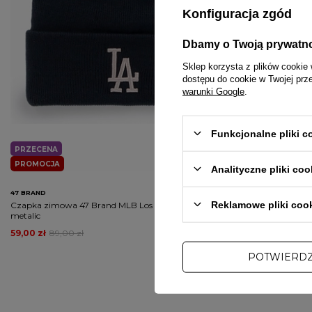
Konfiguracja zgód
Dbamy o Twoją prywatn
Sklep korzysta z plików cookie 
dostępu do cookie w Twojej prz
warunki Google
.
Funkcjonalne pliki 
PRZECENA
PRZECENA
PROMOCJA
PROMOCJA
Analityczne pliki coo
47 BRAND
PITBULL
Reklamowe pliki coo
Czapka zimowa 47 Brand MLB Los Angeles navy
Koszulka rashguar
metalic
Longsleeve Wood
59,00 zł
89,00 zł
149,00 zł
169,00
POTWIERD