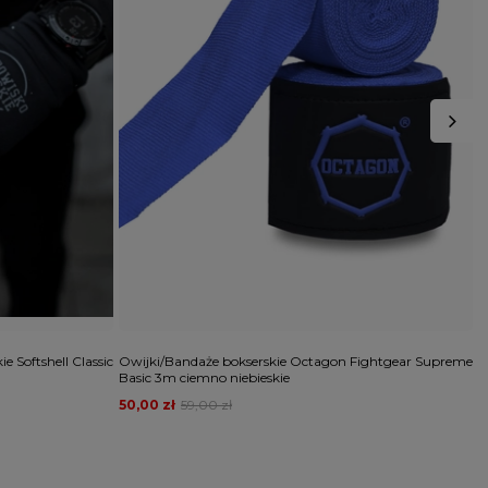
 Softshell Classic
Owijki/Bandaże bokserskie Octagon Fightgear Supreme
C
Basic 3m ciemno niebieskie
2
50,00 zł
59,00 zł
4