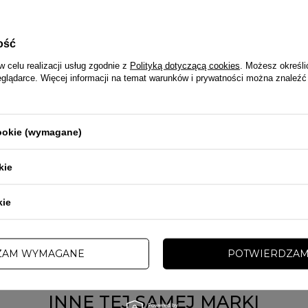
ość
w celu realizacji usług zgodnie z
Polityką dotyczącą cookies
. Możesz określi
eglądarce. Więcej informacji na temat warunków i prywatności można znaleźć
cookie (wymagane)
PRZECENA
PROMOCJA
kie
PITBULL
kie
d Pit Bull Pitbull Cross Camo
Koszulka Longsleeeve męski Pit Bull Pi
land camo
Performance Pro Plus Net Camo Hillto
 zł
129,00 zł
139,00 zł
ZAM WYMAGANE
POTWIERDZAM
INNE TEJ SAMEJ MARKI