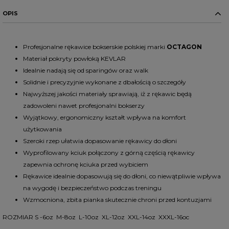
OPIS
Profesjonalne rękawice bokserskie polskiej marki
OCTAGON
Materiał pokryty
powłoką KEVLAR
Idealnie nadają się od sparingów oraz walk
Solidnie i precyzyjnie wykonane z dbałością o szczegóły
Najwyższej jakości materiały sprawiają, iż z rękawic będą
zadowoleni nawet profesjonalni bokserzy
Wyjątkowy, ergonomiczny kształt wpływa na komfort
użytkowania
Szeroki rzep ułatwia dopasowanie rękawicy do dłoni
Wyprofilowany kciuk połączony z górną częścią rękawicy
zapewnia ochronę kciuka przed wybiciem
Rękawice idealnie dopasowują się do dłoni, co niewątpliwie wpływa
na wygodę i bezpieczeństwo podczas treningu
Wzmocniona, zbita pianka skutecznie chroni przed kontuzjami
ROZMIAR S -6oz M-8oz L-10oz XL-12oz XXL-14oz XXXL-16oc