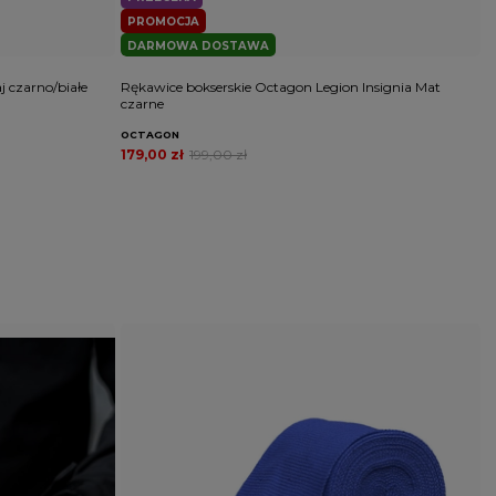
PROMOCJA
DARMOWA DOSTAWA
 czarno/białe
Rękawice bokserskie Octagon Legion Insignia Mat
R
czarne
OCTAGON
O
179,00 zł
199,00 zł
1