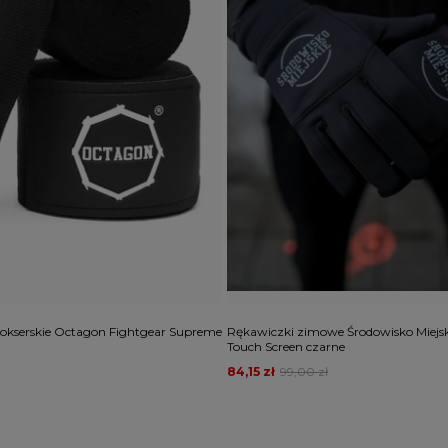
okserskie Octagon Fightgear Supreme
Rękawiczki zimowe Środowisko Miejskie
Touch Screen czarne
84,15 zł
99,00 zł