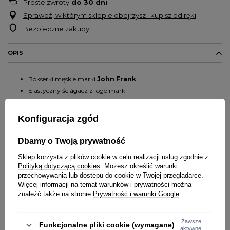
Proste zwroty
do
30
dni
Sprawdź, w którym sklepie obejrzysz i kupisz od ręki
Bezpieczne zakupy
OPIS
Bokserki męskie marki
John Frank
Elastyczny ściągacz z logo marki
Dopasowany krój
Nadruk na całej powierzchni materiału
Konfiguracja zgód
Tkanina rozciąga się swobodnie we wszystkich kierunkach, dzięki
zastosowaniu systemu
4-way stretch
Dbamy o Twoją prywatność
OEKO-TEX® - bielizna wykonana z materiałów bezpiecznych
Sklep korzysta z plików cookie w celu realizacji usług zgodnie z
dla zdrowia
Polityką dotyczącą cookies
. Możesz określić warunki
Skład: 95% bawełna i 5% elastan
przechowywania lub dostępu do cookie w Twojej przeglądarce.
Więcej informacji na temat warunków i prywatności można
UWAGA
: Bielizna jako produkt higieniczny nie podlega zwrotom ani
znaleźć także na stronie
Prywatność i warunki Google
.
wymianie – prosimy o przemyślane zakupy.
Zawsze
Funkcjonalne pliki cookie (wymagane)
aktywne