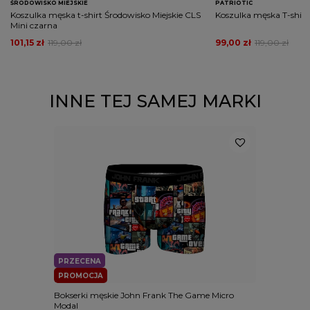
ŚRODOWISKO MIEJSKIE
PATRIOTIC
Koszulka męska t-shirt Środowisko Miejskie CLS
Koszulka męska T-shirt 
Mini czarna
101,15 zł
119,00 zł
99,00 zł
119,00 zł
INNE TEJ SAMEJ MARKI
PRZECENA
PROMOCJA
Bokserki męskie John Frank The Game Micro
Modal