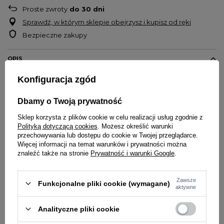
Proste zwroty
do
30
dni
Sprawdź, w którym sklepie obejrzysz i kupisz od ręki
Bezpieczne zakupy
OPIS
Konfiguracja zgód
Damska
sukienka
Champion
Stylowa, uniwersalna damska sukienka na ramiączkach
Dbamy o Twoją prywatność
Małe logo na froncie
Sklep korzysta z plików cookie w celu realizacji usług zgodnie z
Okrągły dekolt
Polityką dotyczącą cookies
. Możesz określić warunki
Znany doskonale prążkowany materiał, elastyczny
przechowywania lub dostępu do cookie w Twojej przeglądarce.
dopasowujący się do sylwetki
Więcej informacji na temat warunków i prywatności można
Idealnie pasuje do sportowych stylizacji ze sneakersami i czapką
znaleźć także na stronie
Prywatność i warunki Google
.
Kultowa marka champion
100% bawełna
Zawsze
Funkcjonalne pliki cookie (wymagane)
aktywne
SZCZEGÓŁY PRODUKTU
Analityczne pliki cookie
PYTANIA O PRODUKT