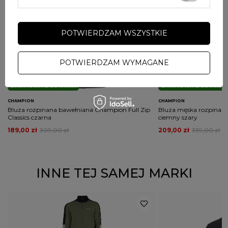
POTWIERDZAM WSZYSTKIE
POTWIERDZAM WYMAGANE
PRZECENA
PRZECENA
PROMOCJA
PROMOCJA
DARMOWA DOSTAWA
DARMOWA DOSTAWA
CHAMPION
CHAMPION
Bluza rozpinana bawełniana Champion Full Zip
Bluza męska rozpinan
Classics czarna
ciemny szary
189,00 zł
309,00 zł
209,00 zł
339,00 zł
INNE TEJ SAMEJ MARKI