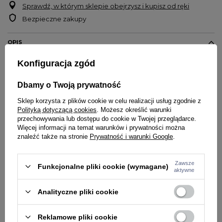
Sprawdź, w którym sklepie obejrzysz i kupisz od ręki
Bezpieczne zakupy
OPIS
Konfiguracja zgód
Męska rozpinana bluza marki
Champion
Dwie kieszenie przednie
Dbamy o Twoją prywatność
Rękawy oraz dół bluzy zakończony ściągaczami
Sklep korzysta z plików cookie w celu realizacji usług zgodnie z
Materiał 95% bawełna 5% elastan
Polityką dotyczącą cookies
. Możesz określić warunki
przechowywania lub dostępu do cookie w Twojej przeglądarce.
SZCZEGÓŁY PRODUKTU
Więcej informacji na temat warunków i prywatności można
znaleźć także na stronie
Prywatność i warunki Google
.
PYTANIA O PRODUKT
Marka
Champion
Zawsze
Funkcjonalne pliki cookie (wymagane)
Potwierdź obecność oznaczeń lub etykiet
nie
aktywne
wymaganych przepisami
ZADAJ PYTANIE
WYBRANE DLA CIEBIE
Analityczne pliki cookie
Reklamowe pliki cookie