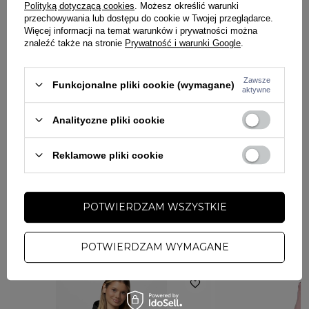
Polityką dotyczącą cookies
. Możesz określić warunki
przechowywania lub dostępu do cookie w Twojej przeglądarce.
OPIS
Więcej informacji na temat warunków i prywatności można
znaleźć także na stronie
Prywatność i warunki Google
.
Damska bluza z kapturem marki Octagon
Zawsze
Funkcjonalne pliki cookie (wymagane)
Duże logo na lewej piersi
aktywne
Bluza wykonana w 100% z bawełny
Analityczne pliki cookie
Reklamowe pliki cookie
SZCZEGÓŁY PRODUKTU
PYTANIA O PRODUKT
Marka
Octagon
POTWIERDZAM WSZYSTKIE
PŁEĆ
KOBIETA
ZADAJ PYTANIE
WYBRANE DLA CIEBIE
POTWIERDZAM WYMAGANE
Potwierdź obecność oznaczeń lub etykiet
nie
wymaganych przepisami