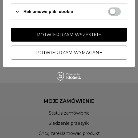
229,00 zł
249,00 zł
169,00 zł
219,00 zł
Reklamowe pliki cookie
Wytrzymałe spodnie Ciemna Strefa dla
POTWIERDZAM WSZYSTKIE
miłośników miejskiego stylu
Wybór odpowiedniej dolnej części garderoby to kluczowy
POTWIERDZAM WYMAGANE
element budowania autentycznego, streetwearowego
wizerunku. W ofercie Patshop znajdziesz szeroki wybór
produktów, wśród których spodnie Ciemna Strefa wyróżniają się
bezkompromisową jakością oraz unikalnym charakterem,
mocno osadzonym w warszawskiej kulturze hip-hopowej.
Marka, której filarem jest autentyczność, projektuje swoje
ubrania z myślą o osobach, które odzież traktują jako
MOJE ZAMÓWIENIE
manifestację swoich przekonań i przynależności do
Status zamówienia
określonego kręgu wartości. Każdy model dostępny w tej
kategorii został stworzony z wysokogatunkowych materiałów,
Śledzenie przesyłki
co gwarantuje nie tylko trwałość, ale również komfort noszenia
Chcę zareklamować produkt
w wymagających, miejskich warunkach. Decydując się na odzież