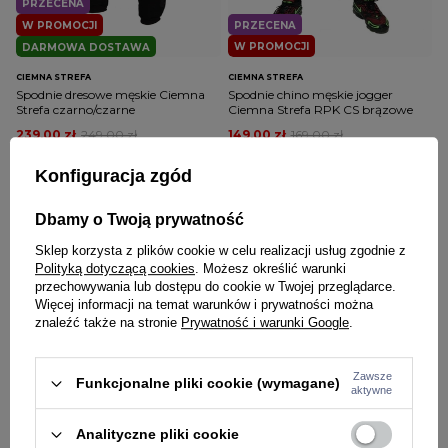
PRZECENA
W PROMOCJI
PRZECENA
W PROMOCJI
DARMOWA DOSTAWA
CIEMNA STREFA
CIEMNA STREFA
Spodnie dresowe męskie Ciemna
Spodnie chino męskie jogger
Strefa czarno/czarne
Ciemna Strefa RPK CS brązowe
239,00 zł
249,00 zł
149,00 zł
169,00 zł
Konfiguracja zgód
Dbamy o Twoją prywatność
Sklep korzysta z plików cookie w celu realizacji usług zgodnie z
Polityką dotyczącą cookies
. Możesz określić warunki
przechowywania lub dostępu do cookie w Twojej przeglądarce.
Więcej informacji na temat warunków i prywatności można
znaleźć także na stronie
Prywatność i warunki Google
.
PRZECENA
W PROMOCJI
PRZECENA
W PROMOCJI
DARMOWA DOSTAWA
Zawsze
Funkcjonalne pliki cookie (wymagane)
aktywne
CIEMNA STREFA
CIEMNA STREFA
Spodnie dresowe Ciemna Strefa CS
Spodnie jeans Ciemna Strefa RPK
Analityczne pliki cookie
Wear Taśma New brązowe
CS Wear New jeans blue