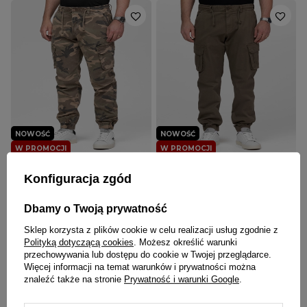
NOWOŚĆ
NOWOŚĆ
W PROMOCJI
W PROMOCJI
PITBULL
PITBULL
Konfiguracja zgód
Spodnie męskie jogger bojówki
Spodnie męskie jogger bojówki
Pitbull Proctor camo
Pitbull Proctor oliwkowe zielone
Dbamy o Twoją prywatność
197,10 zł
219,00 zł
197,10 zł
219,00 zł
Sklep korzysta z plików cookie w celu realizacji usług zgodnie z
Polityką dotyczącą cookies
. Możesz określić warunki
przechowywania lub dostępu do cookie w Twojej przeglądarce.
Więcej informacji na temat warunków i prywatności można
znaleźć także na stronie
Prywatność i warunki Google
.