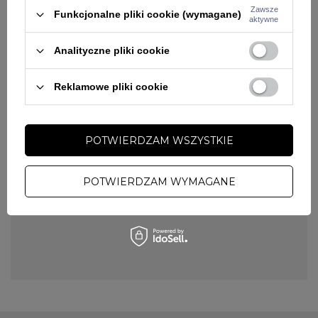
Zawsze
Funkcjonalne pliki cookie (wymagane)
aktywne
Analityczne pliki cookie
NOWOŚĆ
NOWOŚĆ
W PROMOCJI
W PROMOCJI
Reklamowe pliki cookie
PITBULL
PITBULL
Spodnie męskie jogger bojówki
Spodnie męskie jogger bojówki
Pitbull Proctor beżowe
Pitbull Proctor czarne
197,10 zł
219,00 zł
197,10 zł
219,00 zł
POTWIERDZAM WSZYSTKIE
POTWIERDZAM WYMAGANE
Spodnie jogger Pitbull podkręcą Twój
codzienny outfit
Oryginalne spodnie jogger Pitbull stanowią doskonałą bazę do
budowania wyrazistych, miejskich stylizacji. Rewelacyjnie
komponują się z grubymi dresowymi bluzami, klasycznymi t-
shirtami czy sportowymi kurtkami, tworząc spójną całość na
koncert, spacer czy luźne wyjście ze znajomymi. Krój ten
świetnie dopasowuje się do sylwetki, nadając jej nowoczesnego