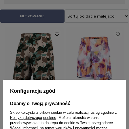
idealne dla każdego, kto chce czuć się modnie każdego dnia.
FILTROWANIE
PRZECENA
PRZECENA
W PROMOCJI
W PROMOCJI
Konfiguracja zgód
47 BRAND
47 BRAND
Dbamy o Twoją prywatność
Spodenki męskie szorty '47 Brand
Spodenki szorty '47 Brand New
Detroit Tigers Digital Star Future
York Yankees Grafton Glow Day
camo
różowe
Sklep korzysta z plików cookie w celu realizacji usług zgodnie z
Polityką dotyczącą cookies
. Możesz określić warunki
150,00 zł
179,00 zł
149,00 zł
219,00 zł
przechowywania lub dostępu do cookie w Twojej przeglądarce.
Więcej informacji na temat warunków i prywatności można