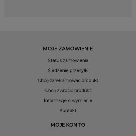
miłośnika mody. Zaprojektowane z myślą o wygodzie i
trendach, spełniają oczekiwania nawet najbardziej
wymagających użytkowników. Ich nowoczesny wygląd łączy w
sobie sportową swobodę z miejskim szykiem, co czyni je
idealnym wyborem dla tych, którzy chcą wyglądać modnie, nie
rezygnując z komfortu. Bez względu na to, czy planujesz spędzić
dzień na aktywnym wypoczynku, czy na casualowym spotkaniu
MOJE ZAMÓWIENIE
ze znajomymi, spodenki 47 Brand zapewnią Ci wygodę i styl,
Status zamówienia
który zwróci uwagę innych. Idealne dla osób, które wiedzą, co w
modzie piszczy.
Śledzenie przesyłki
Chcę zareklamować produkt
Chcę zwrócić produkt
Informacje o wymianie
Kontakt
MOJE KONTO