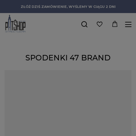
ZŁÓŻ DZIŚ ZAMÓWIENIE, WYŚLEMY W CIĄGU 2 DNI
SPODENKI 47 BRAND
Zapraszamy do zapoznania się z ofertą spodenek 47 Brand,
marki cenionej przez koneserów miejskiego stylu i sportowej
elegancji. Ta kolekcja spodenek jest idealna dla osób, które
cenią sobie połączenie komfortu, funkcjonalności i
nowoczesnego designu. 47 Brand jest znane z tworzenia
wysokiej jakości odzieży, która doskonale wpisuje się w
casualowe, jak i bardziej zobowiązujące okazje. Dzięki
zastosowaniu trwałych materiałów i dbałości o detale te
męskie
spodenki
te są nie tylko wygodne, ale także trwałe i stylowe,