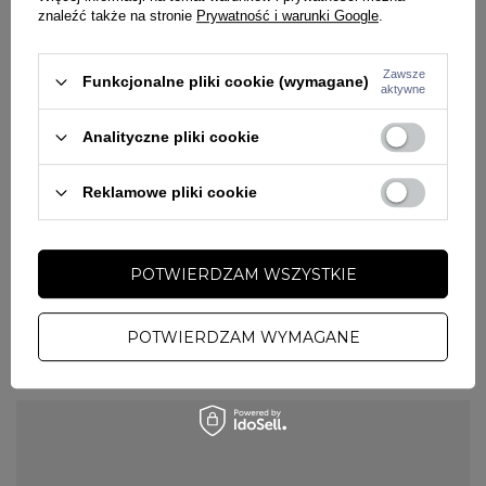
znaleźć także na stronie
Prywatność i warunki Google
.
Zawsze
Funkcjonalne pliki cookie (wymagane)
aktywne
Analityczne pliki cookie
Reklamowe pliki cookie
PRZECENA
W PROMOCJI
47 BRAND
POTWIERDZAM WSZYSTKIE
Spodenki szorty '47 Brand Los
Angeles Grafton Floral zielone
149,00 zł
219,00 zł
POTWIERDZAM WYMAGANE
Spodenki 47 Brand – dla tych, co się
znają na modzie
Spodenki 47 Brand to absolutny must have w szafie każdego