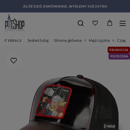
ZŁÓŻ DZIŚ ZAMÓWIENIE, WYŚLEMY JUŻ JUTRO
Wstecz
Jesteś tutaj:
Strona główna
Mężczyzna
Czapki
PROMOCJA
PRZECENA