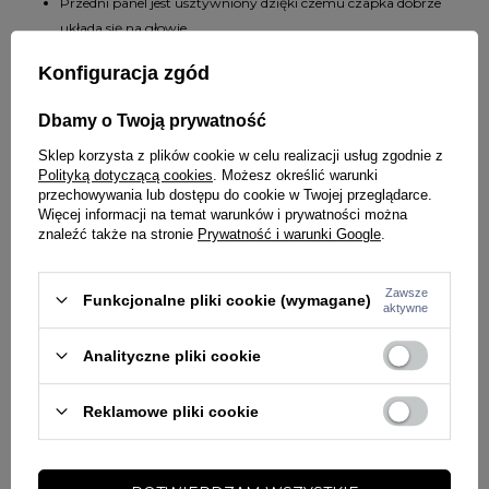
Przedni panel jest usztywniony dzięki czemu czapka dobrze
układa się na głowie
Otwory wentylacyjne na górze
Konfiguracja zgód
Wykonana w 20% z bawełny, 30% poliuretanu i 50% poliestru
Dbamy o Twoją prywatność
SZCZEGÓŁY PRODUKTU
Sklep korzysta z plików cookie w celu realizacji usług zgodnie z
PYTANIA O PRODUKT
Polityką dotyczącą cookies
. Możesz określić warunki
Marka
Capslab
przechowywania lub dostępu do cookie w Twojej przeglądarce.
Więcej informacji na temat warunków i prywatności można
Kod producenta
3614001696086
znaleźć także na stronie
Prywatność i warunki Google
.
ZADAJ PYTANIE
WYBRANE DLA CIEBIE
Kolor
czarny
Zawsze
Funkcjonalne pliki cookie (wymagane)
PŁEĆ
MĘŻCZYZNA
aktywne
Potwierdź obecność oznaczeń lub etykiet
nie
Analityczne pliki cookie
wymaganych przepisami
Reklamowe pliki cookie