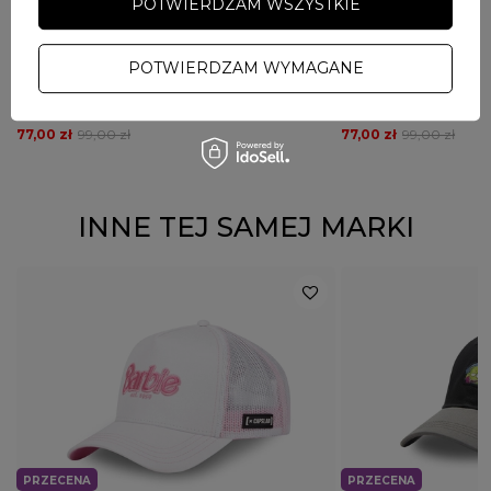
POTWIERDZAM WSZYSTKIE
PRZECENA
PRZECENA
PROMOCJA
PROMOCJA
POTWIERDZAM WYMAGANE
PITBULL
PITBULL
Koszulka damska T-shirt Pit Bull BeachBreak
Koszulka damska T-shir
sprany niebieski
Rose biała
77,00 zł
99,00 zł
77,00 zł
99,00 zł
INNE TEJ SAMEJ MARKI
PRZECENA
PRZECENA