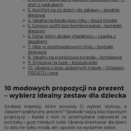
shirt z nadrukiem
3. Komfort na co dzień i do zabawy – spodnie
dresowe
4. Idealna na każdą porę roku – bluza hoodie
5. Gotowy outfit bez kombinowania – komplet
dresowy
6. Detal, który dodaje charakteru – czapka z
daszkiem
7. Vibe w streetwearowym stylu – bojówki
dziecięce
8. Idealny na przejściową pogodę – longsleeve
9. Stylizacja na luzie – koszula polo
10. Ubrania z logo ulubionych marek – Octagon,
PROSTO i inne
10 modowych propozycji na prezent
– wybierz idealny zestaw dla dziecka
Szukasz inspiracji, które pozwolą Ci wybrać stylowy, a
zarazem praktyczny prezent? Sprawdź naszą listę topowych
propozycji – każda z nich to przemyślana odpowiedź na
potrzeby i gust młodych ludzi. Ubrania streetwear dla dzieci
to dziś nie tylko moda, ale i sposób na wyrażenie siebie.