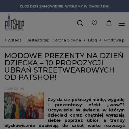
ZŁÓŻ DZIŚ ZAMÓWIENIE, WYŚLEMY W CIĄGU 3 DNI
Wstecz
Jesteś tutaj:
Strona główna
Blog
Modowe preze
MODOWE PREZENTY NA DZIEŃ
DZIECKA – 10 PROPOZYCJI
UBRAŃ STREETWEAROWYCH
OD PATSHOP!
2025-05-06
Czy da się połączyć modę, wygodę
i prezentowy efekt „wow”?
Oczywiście! W świecie, w którym
dzieciaki coraz chętniej wyrażają
siebie poprzez ubiór, a trendy
błyskawicznie docierają do szkół, warto rozważyć