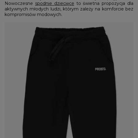
Nowoczesne
spodnie dziecięce
to świetna propozycja dla
aktywnych młodych ludzi, którym zależy na komforcie bez
kompromisów modowych.