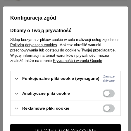
Bluza dziecięca z kapturem Prosto Kids Pro hoodie beżowa
Konfiguracja zgód
5. Gotowy outfit bez kombinowania –
komplet dresowy
Dbamy o Twoją prywatność
Nie wiesz, co wybrać, by trafić w gust dziecka? Postaw na
Sklep korzysta z plików cookie w celu realizacji usług zgodnie z
komplety dresowe
, które łączą styl z wygodą w idealnych
Polityką dotyczącą cookies
. Możesz określić warunki
proporcjach. Zestawy eliminują problem codziennego
przechowywania lub dostępu do cookie w Twojej przeglądarce.
dopasowywania elementów garderoby – są spójne
Więcej informacji na temat warunków i prywatności można
kolorystycznie, świetnie skrojone i uwielbiane przez
znaleźć także na stronie
Prywatność i warunki Google
.
dzieciaki za luz, który oferują. To prezentowy pewniak,
szczególnie jeśli szukasz czegoś dla modnego nastolatka.
Zawsze
Funkcjonalne pliki cookie (wymagane)
aktywne
Analityczne pliki cookie
Reklamowe pliki cookie
POTWIERDZAM WSZYSTKIE