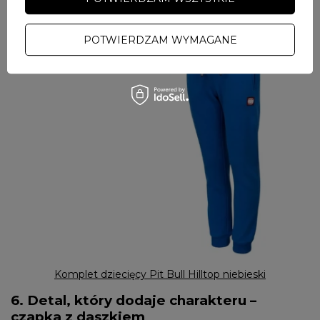
POTWIERDZAM WYMAGANE
Komplet dziecięcy Pit Bull Hilltop niebieski
6. Detal, który dodaje charakteru –
czapka z daszkiem