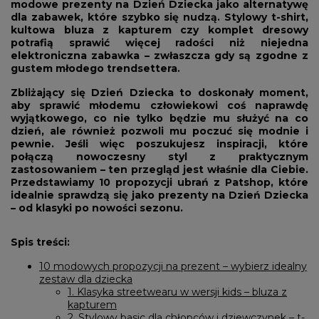
modowe prezenty na Dzień Dziecka jako alternatywę
dla zabawek, które szybko się nudzą. Stylowy t-shirt,
kultowa bluza z kapturem czy komplet dresowy
potrafią sprawić więcej radości niż niejedna
elektroniczna zabawka – zwłaszcza gdy są zgodne z
gustem młodego trendsettera.
Zbliżający się Dzień Dziecka to doskonały moment,
aby sprawić młodemu człowiekowi coś naprawdę
wyjątkowego, co nie tylko będzie mu służyć na co
dzień, ale również pozwoli mu poczuć się modnie i
pewnie. Jeśli więc poszukujesz inspiracji, które
połączą nowoczesny styl z praktycznym
zastosowaniem – ten przegląd jest właśnie dla Ciebie.
Przedstawiamy 10 propozycji ubrań z Patshop, które
idealnie sprawdzą się jako prezenty na Dzień Dziecka
– od klasyki po nowości sezonu.
Spis treści:
10 modowych propozycji na prezent – wybierz idealny
zestaw dla dziecka
1. Klasyka streetwearu w wersji kids – bluza z
kapturem
2. Stylowy basic dla chłopców i dziewczynek – t-