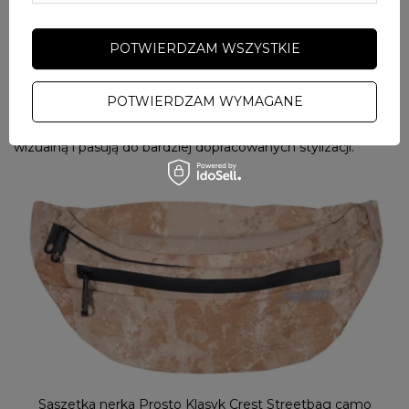
porządkującego sylwetkę.
Nerka do sukienki sprawdza
się wtedy, gdy model posiada prostą formę i subtelne
wykończenie.
Umiejscowienie w talii wyznacza proporcje i
POTWIERDZAM WSZYSTKIE
zastępuje klasyczne dodatki.
Przy takim rozwiązaniu liczy się sposób użycia. Jak nosić
torebkę nerkę w tym wydaniu? Jako element podkreślający
POTWIERDZAM WYMAGANE
środek sylwetki, a nie sportowy dodatek. Właśnie dlatego
warto sięgać po
saszetki damskie
, które zachowują lekkość
wizualną i pasują do bardziej dopracowanych stylizacji.
Saszetka nerka Prosto Klasyk Crest Streetbag camo