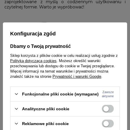
zaprojektowane z myślą o codziennym użytkowaniu i
czytelnej formie. Warto je wypróbować!
Konfiguracja zgód
Dbamy o Twoją prywatność
Sklep korzysta z plików cookie w celu realizacji usług zgodnie z
Polityką dotyczącą cookies
. Możesz określić warunki
przechowywania lub dostępu do cookie w Twojej przeglądarce.
Więcej informacji na temat warunków i prywatności można
znaleźć także na stronie
Prywatność i warunki Google
.
Saszetka nerka Diil Kastet czarna
Zawsze
Funkcjonalne pliki cookie (wymagane)
aktywne
Czy nerka pasuje do sukienki?
Wybierz elegancki model i potraktuj
Analityczne pliki cookie
go jako zamiennik paska
Reklamowe pliki cookie
W kobiecych zestawieniach nerka pełni rolę akcentu