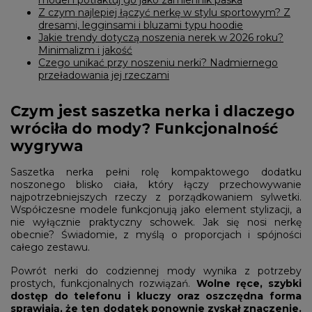
model i potraktuj go jako zamiennik paska
Z czym najlepiej łączyć nerkę w stylu sportowym? Z
dresami, legginsami i bluzami typu hoodie
Jakie trendy dotyczą noszenia nerek w 2026 roku?
Minimalizm i jakość
Czego unikać przy noszeniu nerki? Nadmiernego
przeładowania jej rzeczami
Czym jest saszetka nerka i dlaczego
wróciła do mody? Funkcjonalność
wygrywa
Saszetka nerka pełni rolę kompaktowego dodatku
noszonego blisko ciała, który łączy przechowywanie
najpotrzebniejszych rzeczy z porządkowaniem sylwetki.
Współczesne modele funkcjonują jako element stylizacji, a
nie wyłącznie praktyczny schowek. Jak się nosi nerkę
obecnie? Świadomie, z myślą o proporcjach i spójności
całego zestawu.
Powrót nerki do codziennej mody wynika z potrzeby
prostych, funkcjonalnych rozwiązań.
Wolne ręce, szybki
dostęp do telefonu i kluczy oraz oszczędna forma
sprawiają, że ten dodatek ponownie zyskał znaczenie.