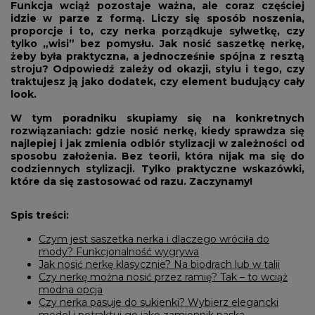
Funkcja wciąż pozostaje ważna, ale coraz częściej
idzie w parze z formą. Liczy się sposób noszenia,
proporcje i to, czy nerka porządkuje sylwetkę, czy
tylko „wisi” bez pomysłu. Jak nosić saszetkę nerkę,
żeby była praktyczna, a jednocześnie spójna z resztą
stroju? Odpowiedź zależy od okazji, stylu i tego, czy
traktujesz ją jako dodatek, czy element budujący cały
look.
W tym poradniku skupiamy się na konkretnych
rozwiązaniach: gdzie nosić nerkę, kiedy sprawdza się
najlepiej i jak zmienia odbiór stylizacji w zależności od
sposobu założenia. Bez teorii, która nijak ma się do
codziennych stylizacji. Tylko praktyczne wskazówki,
które da się zastosować od razu. Zaczynamy!
Spis treści:
Czym jest saszetka nerka i dlaczego wróciła do
mody? Funkcjonalność wygrywa
Jak nosić nerkę klasycznie? Na biodrach lub w talii
Czy nerkę można nosić przez ramię? Tak – to wciąż
modna opcja
Czy nerka pasuje do sukienki? Wybierz elegancki