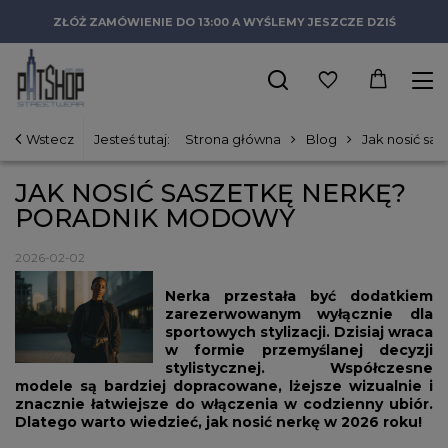
ZŁÓŻ ZAMÓWIENIE DO 13:00 A WYŚLEMY JESZCZE DZIŚ
Wstecz
Jesteś tutaj:
Strona główna
Blog
Jak nosić sa
JAK NOSIĆ SASZETKĘ NERKĘ?
PORADNIK MODOWY
2026-02-02
Nerka przestała być dodatkiem
zarezerwowanym wyłącznie dla
sportowych stylizacji. Dzisiaj wraca
w formie przemyślanej decyzji
stylistycznej. Współczesne
modele są bardziej dopracowane, lżejsze wizualnie i
znacznie łatwiejsze do włączenia w codzienny ubiór.
Dlatego warto wiedzieć, jak nosić nerkę w 2026 roku!