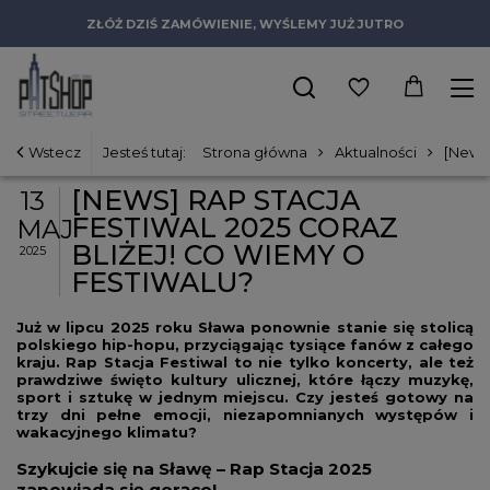
ZŁÓŻ DZIŚ ZAMÓWIENIE, WYŚLEMY JUŻ JUTRO
Wstecz
Jesteś tutaj:
Strona główna
Aktualności
[News]
[NEWS] RAP STACJA
13
FESTIWAL 2025 CORAZ
MAJ
BLIŻEJ! CO WIEMY O
2025
FESTIWALU?
Już w lipcu 2025 roku Sława ponownie stanie się stolicą
polskiego hip-hopu, przyciągając tysiące fanów z całego
kraju. Rap Stacja Festiwal to nie tylko koncerty, ale też
prawdziwe święto kultury ulicznej, które łączy muzykę,
sport i sztukę w jednym miejscu. Czy jesteś gotowy na
trzy dni pełne emocji, niezapomnianych występów i
wakacyjnego klimatu?
Szykujcie się na Sławę – Rap Stacja 2025
zapowiada się gorąco!