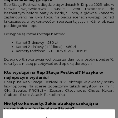
Rap Stacja Festiwal odbędzie się w dniach 9–12 lipca 2025 roku w
Sławie, województwo lubuskie. Event rozpocznie się
bezpłatnym before party w środę, 9 lipca, a główne koncerty
zaplanowano na 10–12 lipca. Na pięciu scenach wystąpi ponad
kilkudziesięciu wykonawców, reprezentujących różne oblicza
polskiego hip-hopu.
Dostępne są różne rodzaje biletów:
Karnet 3-dniowy – 580 zł
Karnet 2-dniowy (11–12 lipca) – 460 zł
Karnety rodzinne – 2+1 – 1175 zł; 2+2 – 1195 zł.
Dzieci do 6. roku życia wchodzą za darmo, a osoby poniżej 16.
roku życia muszą przebywać pod opieką dorosłych.
Kto wystąpi na Rap Stacja Festiwal? Muzyka w
najlepszym wydaniu!
Lineup na Rap Stacja Festiwal 2025 obfituje w gwiazdy sceny
hip-hopowej. Na scenie zobaczymy takich artystów jak m.in.:
OKI, Szpaku, PRO8L3M, Żabson, Otsochodzi, Chivas, Kukon,
Grubson, Slums Attack, Paktofonika.
Nie tylko koncerty. Jakie atrakcje czekają na
uczestników festiwalu w Sławie?
Rap Stacja Festiwal to nie tylko muzyka. Uczestnicy mogą liczyć
na: