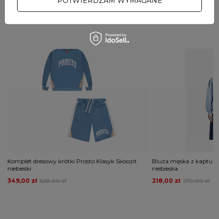
POTWIERDZAM WYMAGANE
POLECANE
Komplet dresowy krótki Prosto Klasyk Skoozit
Bluza męska z kapture
niebieski
niebieska
349,00 zł
528,00 zł
218,00 zł
279,00 zł