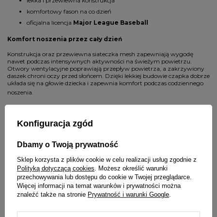
lekka i przewiewna konstrukcja
komfortowy fason na co dzień
oficjalna licencja
Major League Baseball
Komfort noszenia przez cały dzień
Konstrukcja oraz przewiewna siateczka mesh zapewniają wygodę
nawet podczas intensywnych aktywności na świeżym powietrzu.
Otwory wentylacyjne poprawiają przepływ powietrza, a zakrzywiony
daszek chroni oczy przed słońcem. Dzięki lekkiej budowie czapka dobrze
układa się na głowie dziecka i zapewnia komfort podczas codziennego
noszenia.
Modny dodatek do dziecięcych stylizacji
Konfiguracja zgód
Model
New York Yankees Mesh Kids
świetnie komponuje się z:
Dbamy o Twoją prywatność
dziecięcymi bluzami oversize
legginsami i jeansami
Sklep korzysta z plików cookie w celu realizacji usług zgodnie z
sportowymi kompletami
Polityką dotyczącą cookies
. Możesz określić warunki
przechowywania lub dostępu do cookie w Twojej przeglądarce.
sneakersami lifestyle
Więcej informacji na temat warunków i prywatności można
koszulkami baseballowymi MLB
znaleźć także na stronie
Prywatność i warunki Google
.
Kolorystyka oraz sportowy fason mesh tworzą nowoczesny outfit
inspirowany miejskim lifestyle’em oraz amerykańskim streetwearem dla