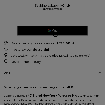
Szybkie zakupy
1-Click
(bez rejestracji)
Darmowa i szybka dostawa
od
198,00 zł
Proste zwroty
do
30
dni
Sprawdź, w którym sklepie obejrzysz i kupisz od ręki
Bezpieczne zakupy
OPIS
Dziecięcy streetwear i sportowy klimat MLB
Czapka dziecięca
47 Brand New York Yankees Kids
w mieszanym
kolorze to połączenie wygody, sportowego charakteru i modnego
dziecięcego lifestyle’u inspirowanego amerykańskim streetwearem.