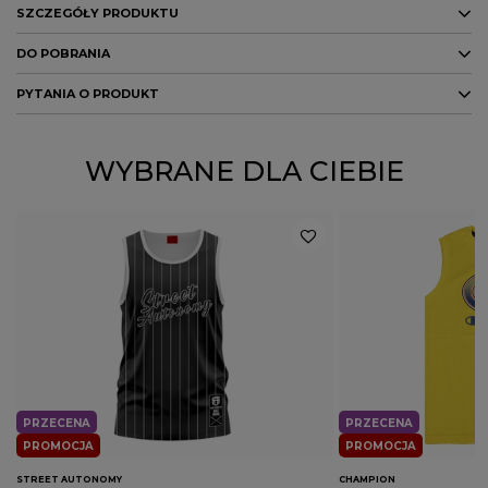
SZCZEGÓŁY PRODUKTU
DO POBRANIA
Marka
47 Brand
PYTANIA O PRODUKT
Kod producenta
B-KUDOS17GWP-MOYTH
DO POBRANIA
Kolor
niebieski
GPSR
ZADAJ PYTANIE
WYBRANE DLA CIEBIE
Potwierdź obecność oznaczeń lub etykiet
nie
wymaganych przepisami
PRZECENA
PRZECENA
PROMOCJA
PROMOCJA
STREET AUTONOMY
CHAMPION