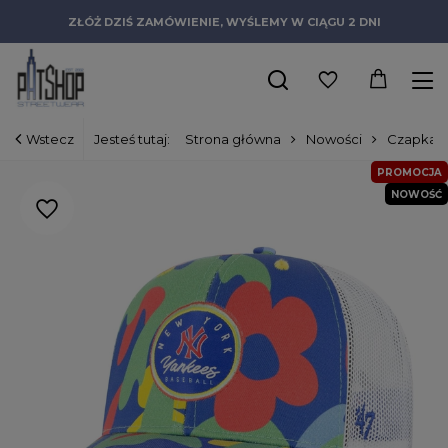
ZŁÓŻ DZIŚ ZAMÓWIENIE, WYŚLEMY W CIĄGU 2 DNI
Wstecz
Jesteś tutaj:
Strona główna
Nowości
Czapka d
PROMOCJA
NOWOŚĆ