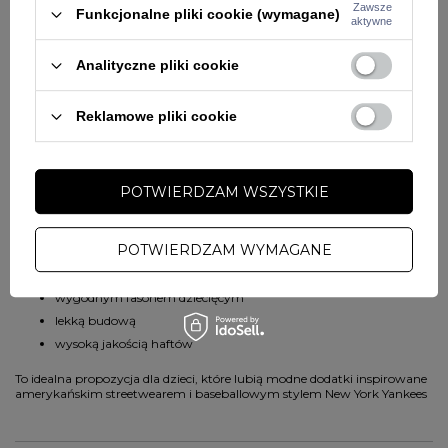
Zawsze
dzieci.
Funkcjonalne pliki cookie (wymagane)
aktywne
Kultowa czapka MLB w dziecięcej wersji
Analityczne pliki cookie
Czapki
New York Yankees
od lat należą do najbardziej
rozpoznawalnych dodatków streetwearowych na świecie. Wersja
Reklamowe pliki cookie
dziecięca Mesh Kids pozwala najmłodszym tworzyć modne stylizacje
inspirowane amerykańskim baseballowym klimatem oraz
nowoczesnym lifestyle’em premium.
Dlaczego warto wybrać czapkę dziecięcą 47 Brand?
POTWIERDZAM WSZYSTKIE
Model wyróżnia się:
POTWIERDZAM WYMAGANE
kultowym stylem MLB
przewiewną konstrukcją mesh
wygodnym fasonem dziecięcym
lekką budową
wysoką jakością haftów
To idealna propozycja dla dzieci, które lubią modne dodatki inspirowane
amerykańskim streetwearem i baseballowym stylem New York Yankees