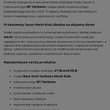
Świetnie wpisuje się w aktualne trendy dziecięcej mody casual, a
haftowane logo
NY Yankees
nadaje całości autentycznego
baseballowego klimatu MLB. To idealny dodatek dla najmłodszych
fanów miejskiego stylu i sportowych outfitów.
Przewiewny fason Mesh Kids idealny na aktywny dzień
Model został wyposażony w tylne panele wykonane z lekkiej siateczki
mesh
, która poprawia wentylację i zapewnia komfort podczas
cieplejszych dni. Zakrzywiony daszek skutecznie chroni przed słońcem, a
regulowane zapięcie pozwala szybko dopasować czapkę do dziecięcej
głowy. Lekka konstrukcja sprawia, że model świetnie sprawdza się
podczas zabawy, spacerów i codziennych aktywności.
Najważniejsze cechy produktu:
oryginalna czapka dziecięca
47 Brand MLB
model
New York Yankees Mesh Kids
haftowane logo
NY Yankees
modna kolorystyka
tylne panele z siateczki mesh
fason dziecięcy lifestyle
regulowane zapięcie snapback