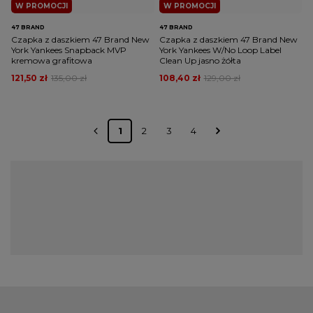
W PROMOCJI
W PROMOCJI
47 BRAND
47 BRAND
Czapka z daszkiem 47 Brand New
Czapka z daszkiem 47 Brand New
York Yankees Snapback MVP
York Yankees W/No Loop Label
kremowa grafitowa
Clean Up jasno żółta
121,50 zł
135,00 zł
108,40 zł
129,00 zł
1
2
3
4
Najciekawsze czapki z daszkiem męskie
- sprawdź naszą jakość
Czapka z daszkiem przez lata przeistoczyła się z praktycznego
dodatku w jeden z symboli mody streetwearowej. Dzisiaj wiele
ciekawych outfitów będzie niepełnych bez tego wyjątkowego
nakrycia głowy. Jeżeli szukasz jakościowych dodatków do
swojej szafy, to dobrze trafiłeś. W ofercie naszego sklepu
znajdziesz produkty najwyższej klasy. Koniecznie zapoznaj się ze
szczegółami! Oryginalne czapki z daszkiem dostępne w naszym