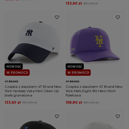
133,60 zł
159,00 zł
NOWOŚĆ
NOWOŚĆ
W PROMOCJI
W PROMOCJI
47 BRAND
47 BRAND
Czapka z daszkiem 47 Brand New
Czapka z daszkiem 47 Brand New
York Yankees Vista Mini Clean Up
York Mets Eight Bit Hero Hitch
biała granatowa
fioletowa
133,60 zł
159,00 zł
158,80 zł
189,00 zł