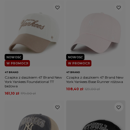
NOWOŚĆ
NOWOŚĆ
W PROMOCJI
W PROMOCJI
47 BRAND
47 BRAND
Czapka z daszkiem 47 Brand New
Czapka z daszkiem 47 Brand New
York Yankees Foundational TT
York Yankees Base Runner różowa
beżowa
108,40 zł
129,00 zł
161,10 zł
179,00 zł