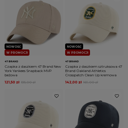
NOWOŚĆ
NOWOŚĆ
W PROMOCJI
W PROMOCJI
47 BRAND
47 BRAND
Czapka z daszkiem 47 Brand New
Czapka z daszkiem sztruksowa 47
York Yankees Snapback MVP
Brand Oakland Athletics
beżowa
Crosspatch Clean Up kremowa
121,50 zł
135,00 zł
142,00 zł
169,00 zł