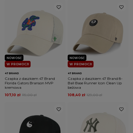
NOWOŚĆ
NOWOŚĆ
W PROMOCJI
W PROMOCJI
47 BRAND
47 BRAND
Czapka z daszkiem 47 Brand
Czapka z daszkiem 47 Brand 8-
Florida Gators Branson MVP
Ball Base Runner Icon Clean Up
kremowa
beżowa
107,10 zł
119,00 zł
108,40 zł
129,00 zł