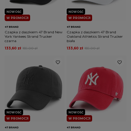
NOWOŚĆ
NOWOŚĆ
W PROMOCJI
W PROMOCJI
47 BRAND
47 BRAND
Czapka z daszkiem 47 Brand New
Czapka z daszkiem 47 Brand
York Yankees Strand Trucker
Oakland Athletics Strand Trucker
czarna
biała
133,60 zł
159,00 zł
133,60 zł
159,00 zł
NOWOŚĆ
NOWOŚĆ
W PROMOCJI
W PROMOCJI
47 BRAND
47 BRAND