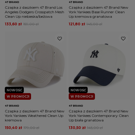
47 BRAND
47 BRAND
Czapka z daszkiem 47 Brand Los
Czapka z daszkiem 47 Brand New
Angeles Dodgers Crosspatch Mesh
York Yankees Base Runner Clean
Clean Up niebieska/beżowa
Up kremowa granatowa
133,60 zł
159,00 zł
121,80 zł
145,00 zł
NOWOŚĆ
NOWOŚĆ
W PROMOCJI
W PROMOCJI
47 BRAND
47 BRAND
Czapka z daszkiem 47 Brand New
Czapka z daszkiem 47 Brand New
York Yankees Weathered Clean Up
York Yankees Contemporary Clean
kremowa
Up biała granatowa
150,40 zł
179,00 zł
130,50 zł
145,00 zł