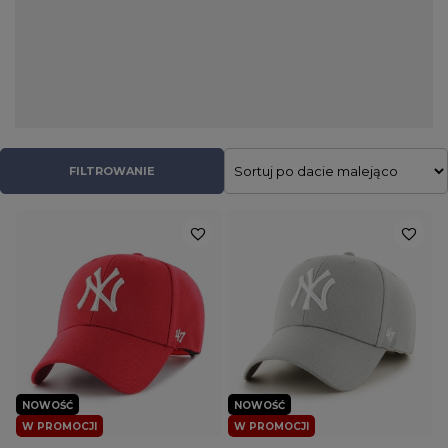
zakorzeniły się one w modzie streetwear i niezależnie od pory
roku są nieodłącznym elementem ulicznych stylizacji. W naszym
sklepie znajdziecie czapki z daszkiem takich producentów jak
PITBULL, Cayler & Sons oraz 47 Brand. Nie zabrakło tu
klasycznych full capów, jak również stylowych snapbacków,
wyposażonych w przewiewną siateczkę truckerek oraz
kapeluszy typu bucket hat. Dzięki dużej różnorodności kolorów
do każdej stylizacji uda się dobrać pasujący model, zarówno dla
FILTROWANIE
niego jak i dla niej.
NOWOŚĆ
NOWOŚĆ
W PROMOCJI
W PROMOCJI