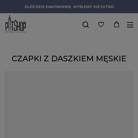
ZŁÓŻ DZIŚ ZAMÓWIENIE, WYŚLEMY JUŻ JUTRO
CZAPKI Z DASZKIEM MĘSKIE
Pierwsze tego typu nakrycia głowy pojawiły się w latach 50-tych
w Stanach Zjednoczonych. Jedna z firm odzieżowych
zaproponowała członkom drużyn baseballowych czapki z
daszkiem męskie, które miały chronić oczy i ułatwić
wykonywanie rzutów pod słońce. Oryginalny wygląd i
praktyczna konstrukcja sprawiły, że bejsbolówki, jak z czasem je
ochrzczono, zyskały ogromną popularność, liczną rzeszę fanów
na całym świecie i kilkanaście różnych wersji. Noszą je zarówno
sportowcy jak i niektóre służby mundurowe, najbardziej jednak