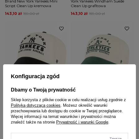
Brand New York Yankees Mini
York Yankees Windham Suede
Script Clean Up kremowa
Clean Up grafitowa
143,10 zł
159,00 zł
143,10 zł
159,00 zł
Konfiguracja zgód
NOWOŚĆ
NOWOŚĆ
W PROMOCJI
W PROMOCJI
Dbamy o Twoją prywatność
47 BRAND
47 BRAND
Sklep korzysta z plików cookie w celu realizacji usług zgodnie z
Czapka z daszkiem 47 Brand New
Czapka z daszkiem 47 Brand
Polityką dotyczącą cookies
. Możesz określić warunki
York Yankees Windham Clean Up
Oakland Athletics Windham Clean
przechowywania lub dostępu do cookie w Twojej przeglądarce.
kremowa czarna
Up kremowa zielona
Więcej informacji na temat warunków i prywatności można
130,50 zł
145,00 zł
130,50 zł
145,00 zł
znaleźć także na stronie
Prywatność i warunki Google
.
Zawsze