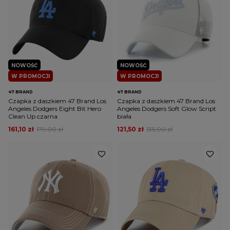
NOWOŚĆ
NOWOŚĆ
W PROMOCJI
W PROMOCJI
47 BRAND
47 BRAND
Czapka z daszkiem 47 Brand Los
Czapka z daszkiem 47 Brand Los
Angeles Dodgers Eight Bit Hero
Angeles Dodgers Soft Glow Script
Clean Up czarna
biała
161,10 zł
179,00 zł
121,50 zł
135,00 zł