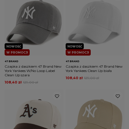
NOWOŚĆ
NOWOŚĆ
W PROMOCJI
W PROMOCJI
47 BRAND
47 BRAND
Czapka z daszkiem 47 Brand New
Czapka z daszkiem 47 Brand New
York Yankees W/No Loop Label
York Yankees Clean Up biała
Clean Up szara
108,40 zł
129,00 zł
108,40 zł
129,00 zł