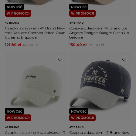
NOWOŚĆ
NOWOŚĆ
W PROMOCJI
W PROMOCJI
47 BRAND
47 BRAND
Czapka z daszkiem 47 Brand New
Czapka z daszkiem 47 Brand Los
York Yankees Contrast Stitch Clean
Angeles Dodgers Badges Clean Up
Up jasno brązowa
beżowa
121,80 zł
145,00 zł
150,40 zł
179,00 zł
NOWOŚĆ
NOWOŚĆ
W PROMOCJI
W PROMOCJI
47 BRAND
47 BRAND
Czapka z daszkiem sztruksowa 47
Czapka z daszkiem 47 Brand New