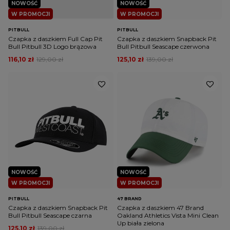
NOWOŚĆ
NOWOŚĆ
W PROMOCJI
W PROMOCJI
PITBULL
PITBULL
Czapka z daszkiem Full Cap Pit
Czapka z daszkiem Snapback Pit
Bull Pitbull 3D Logo brązowa
Bull Pitbull Seascape czerwona
116,10 zł
129,00 zł
125,10 zł
139,00 zł
NOWOŚĆ
NOWOŚĆ
W PROMOCJI
W PROMOCJI
PITBULL
47 BRAND
Czapka z daszkiem Snapback Pit
Czapka z daszkiem 47 Brand
Bull Pitbull Seascape czarna
Oakland Athletics Vista Mini Clean
Up biała zielona
125,10 zł
139,00 zł