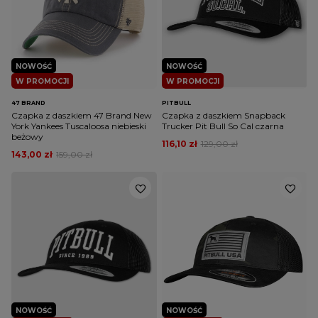
NOWOŚĆ
NOWOŚĆ
W PROMOCJI
W PROMOCJI
47 BRAND
PITBULL
Czapka z daszkiem 47 Brand New
Czapka z daszkiem Snapback
York Yankees Tuscaloosa niebieski
Trucker Pit Bull So Cal czarna
beżowy
116,10 zł
129,00 zł
143,00 zł
159,00 zł
NOWOŚĆ
NOWOŚĆ