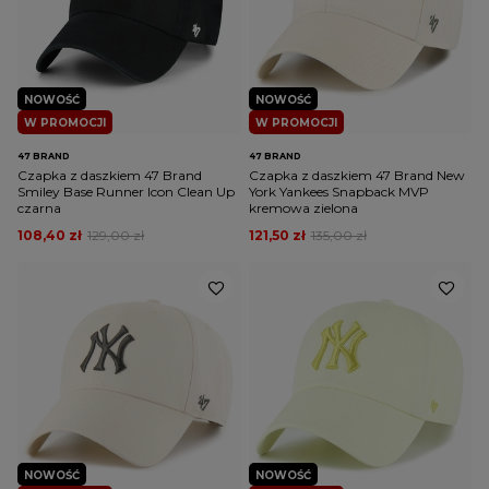
NOWOŚĆ
NOWOŚĆ
W PROMOCJI
W PROMOCJI
47 BRAND
47 BRAND
Czapka z daszkiem 47 Brand
Czapka z daszkiem 47 Brand New
Smiley Base Runner Icon Clean Up
York Yankees Snapback MVP
czarna
kremowa zielona
108,40 zł
129,00 zł
121,50 zł
135,00 zł
NOWOŚĆ
NOWOŚĆ