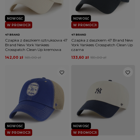
NOWOŚĆ
NOWOŚĆ
W PROMOCJI
W PROMOCJI
47 BRAND
47 BRAND
Czapka z daszkiem sztruksowa 47
Czapka z daszkiem 47 Brand New
Brand New York Yankees
York Yankees Crosspatch Clean Up
Crosspatch Clean Up kremowa
czarna
142,00 zł
169,00 zł
133,60 zł
159,00 zł
NOWOŚĆ
NOWOŚĆ
W PROMOCJI
W PROMOCJI