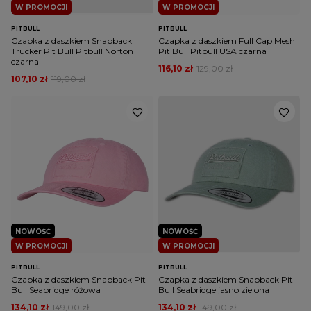
W PROMOCJI
W PROMOCJI
PITBULL
PITBULL
Czapka z daszkiem Snapback
Czapka z daszkiem Full Cap Mesh
Trucker Pit Bull Pitbull Norton
Pit Bull Pitbull USA czarna
czarna
116,10 zł
129,00 zł
107,10 zł
119,00 zł
NOWOŚĆ
NOWOŚĆ
W PROMOCJI
W PROMOCJI
PITBULL
PITBULL
Czapka z daszkiem Snapback Pit
Czapka z daszkiem Snapback Pit
Bull Seabridge różowa
Bull Seabridge jasno zielona
134,10 zł
149,00 zł
134,10 zł
149,00 zł