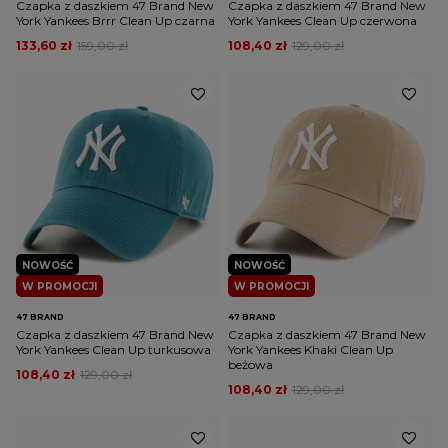
Czapka z daszkiem 47 Brand New
Czapka z daszkiem 47 Brand New
York Yankees Brrr Clean Up czarna
York Yankees Clean Up czerwona
133,60 zł
159,00 zł
108,40 zł
129,00 zł
NOWOŚĆ
NOWOŚĆ
W PROMOCJI
W PROMOCJI
47 BRAND
47 BRAND
Czapka z daszkiem 47 Brand New
Czapka z daszkiem 47 Brand New
York Yankees Clean Up turkusowa
York Yankees Khaki Clean Up
beżowa
108,40 zł
129,00 zł
108,40 zł
129,00 zł