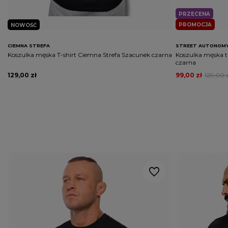
PRZECENA
PROMOCJA
NOWOŚĆ
CIEMNA STREFA
STREET AUTONOM
Koszulka męska T-shirt Ciemna Strefa Szacunek czarna
Koszulka męska t
czarna
129,00 zł
99,00 zł
129,00 