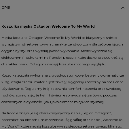
OPIS
Koszulka męska Octagon Welcome To My World
Męska koszulka Octagon Welcome To My World to klasyczny t-shirt o
wyrazistym streetwearowym charakterze, stworzony dla osób ceniących
oryginalny styl oraz wysoką jakość wykonania. Model wyróżnia się
efektownymi nadrukami na froncie i plecach, które doskonale podkreślają
charakter marki Octagon i nadają koszulce mocnego wyglądu.
Koszulka została wykonana z wysokogatunkowej bawełny o gramaturze
210g, dzięki czemu materiał jest trwały, wygodny i odporny na codzienne
użytkowanie. Regularny krój zapewnia komfort noszenia oraz swobodę
ruchów, sprawiając, że t-shirt świetnie sprawdzi się zarówno podczas
codziennych aktywności, jak i jako element miejskich stylizacji.
Na froncie znajduje się charakterystyczny napis „Legion Octagon”,
natomiast na plecach umieszczono dużą grafikę oraz napis „Welcome To
My World”, które nadają koszulce wyrazistego streetwearowego klimatu.