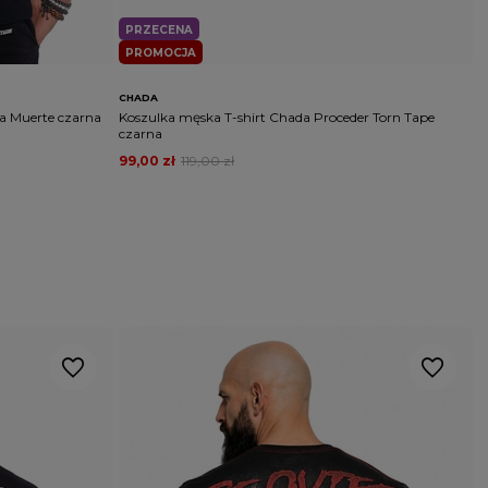
PRZECENA
PROMOCJA
CHADA
P
a Muerte czarna
Koszulka męska T-shirt Chada Proceder Torn Tape
K
czarna
W
99,00 zł
119,00 zł
4