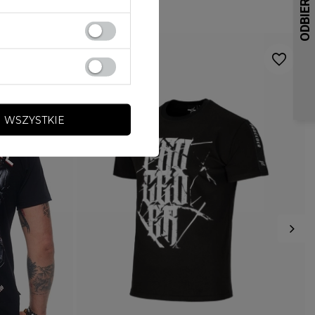
pytania?
PŁEĆ
MĘŻCZYZNA
Zadaj pytanie a my odpowiemy
niezwłocznie, najciekawsze
Potwierdź obecność oznaczeń lub etykiet
ZADAJ PYTANIE
nie
pytania i odpowiedzi publikując
wymaganych przepisami
dla innych.
 WSZYSTKIE