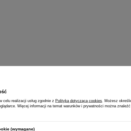
ość
w celu realizacji usług zgodnie z
Polityką dotyczącą cookies
. Możesz określi
eglądarce. Więcej informacji na temat warunków i prywatności można znaleźć
WYBRANE DLA CIEBIE
cookie (wymagane)