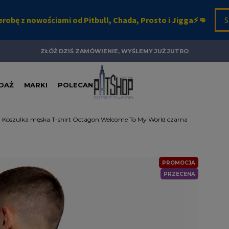
ZŁÓŻ DZIŚ ZAMÓWIENIE, WYŚLEMY JUŻ JUTRO
DAŻ
MARKI
POLECANE
Koszulka męska T-shirt Octagon Welcome To My World czarna
PROMOCJA
PRZECENA