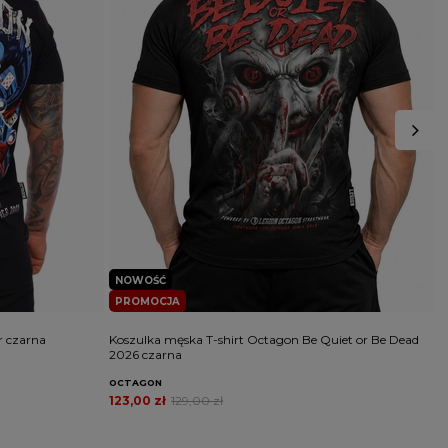
NOWOŚĆ
PROMOCJA
r czarna
Koszulka męska T-shirt Octagon Be Quiet or Be Dead
K
2026 czarna
OCTAGON
O
123,00 zł
129,00 zł
8