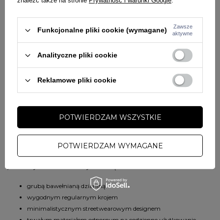
znaleźć także na stronie
Prywatność i warunki Google
.
Idealna bluza na co dzień
Model świetnie sprawdzi się:
Zawsze
Funkcjonalne pliki cookie (wymagane)
aktywne
w codziennych stylizacjach streetwear
Analityczne pliki cookie
do szkoły lub pracy
podczas spacerów i aktywności miejskich
jako wygodna bluza na chłodniejsze dni
Reklamowe pliki cookie
w zestawieniu z dresami, jeansami lub joggerami
Regularny krój zapewnia wygodę i swobodę ruchów niezależnie od
POTWIERDZAM WSZYSTKIE
sytuacji.
Dlaczego warto wybrać bluzę Patriotic Cls Wave?
POTWIERDZAM WYMAGANE
Patriotic Cls Wave
to połączenie klasycznego stylu, wygody i wysokiej
jakości wykonania. Model wyróżnia się:
grubą bawełnianą dzianiną
wygodnym regularnym krojem
minimalistycznym streetwearowym designem
trwałym materiałem odpornym na codzienne użytkowanie