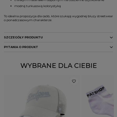
modną turkusową kolorystyką
To idealna propozycja dla osób, które szukają wygodnej bluzy streetwear
o ponadczasowym charakterze.
SZCZEGÓŁY PRODUKTU
PYTANIA O PRODUKT
Marka
PATRIOTIC
Kolor
zielony
ZADAJ PYTANIE
WYBRANE DLA CIEBIE
PŁEĆ
MĘŻCZYZNA
Potwierdź obecność oznaczeń lub etykiet
nie
wymaganych przepisami