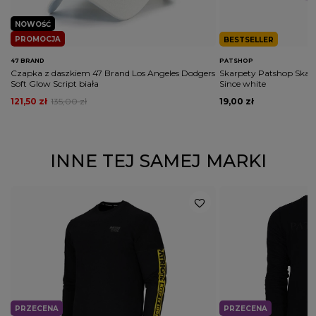
NOWOŚĆ
PROMOCJA
BESTSELLER
47 BRAND
PATSHOP
Czapka z daszkiem 47 Brand Los Angeles Dodgers
Skarpety Patshop Skarp
Soft Glow Script biała
Since white
121,50 zł
135,00 zł
19,00 zł
INNE TEJ SAMEJ MARKI
PRZECENA
PRZECENA