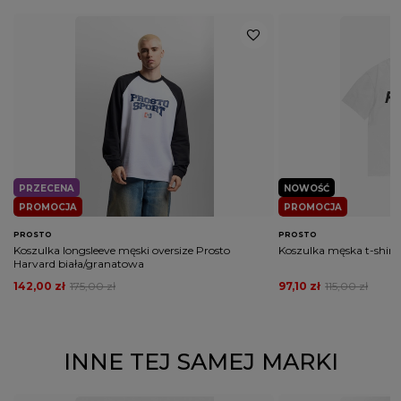
Potwierdź obecność oznaczeń lub etykiet
nie
wymaganych przepisami
PRZECENA
NOWOŚĆ
PROMOCJA
PROMOCJA
PROSTO
PROSTO
Koszulka longsleeve męski oversize Prosto
Koszulka męska t-shirt 
Harvard biała/granatowa
142,00 zł
175,00 zł
97,10 zł
115,00 zł
INNE TEJ SAMEJ MARKI