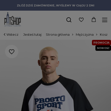
ZŁÓŻ DZIŚ ZAMÓWIENIE, WYŚLEMY W CIĄGU 2 DNI
Wstecz
Jesteś tutaj:
Strona główna
Mężczyzna
Koszul
PROMOCJA
NOWOŚĆ