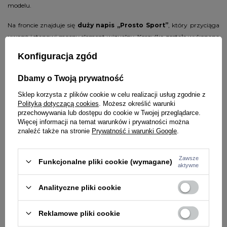
modelu.
Na froncie znajduje się
duży napis „Prosto Sport”
, który przyciąga
uwagę i stanowi mocny element wizualny. Koszulka została wykonana
z
wysokogatunkowej bawełny o gramaturze 210 g/m²
, dzięki
Konfiguracja zgód
czemu materiał jest trwały, przyjemny w dotyku i komfortowy w
codziennym użytkowaniu.
Dbamy o Twoją prywatność
Cechy szczegółowe:
Sklep korzysta z plików cookie w celu realizacji usług zgodnie z
Polityką dotyczącą cookies
. Możesz określić warunki
Fason oversize
przechowywania lub dostępu do cookie w Twojej przeglądarce.
Więcej informacji na temat warunków i prywatności można
Luźny krój
znaleźć także na stronie
Prywatność i warunki Google
.
Krótkie rękawy w kontrastowym kolorze
Na froncie duży napis Prosto Sport
Raglanowe rękawy
Zawsze
Funkcjonalne pliki cookie (wymagane)
aktywne
Wysokogatunkowa bawełna o gramaturze 210 g/m²
Materiał: 100% bawełna
Analityczne pliki cookie
Dlaczego warto wybrać ten produkt?
Reklamowe pliki cookie
Koszulka Prosto Harvard to
połączenie wygody i wyrazistego