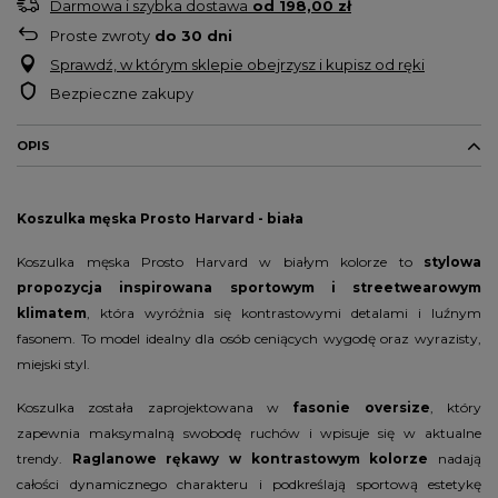
Darmowa i szybka dostawa
od
198,00 zł
Proste zwroty
do
30
dni
Sprawdź, w którym sklepie obejrzysz i kupisz od ręki
Bezpieczne zakupy
OPIS
Koszulka męska Prosto Harvard - biała
Koszulka męska Prosto Harvard w białym kolorze to
stylowa
propozycja inspirowana sportowym i streetwearowym
klimatem
, która wyróżnia się kontrastowymi detalami i luźnym
fasonem. To model idealny dla osób ceniących wygodę oraz wyrazisty,
miejski styl.
Koszulka została zaprojektowana w
fasonie oversize
, który
zapewnia maksymalną swobodę ruchów i wpisuje się w aktualne
trendy.
Raglanowe rękawy w kontrastowym kolorze
nadają
całości dynamicznego charakteru i podkreślają sportową estetykę