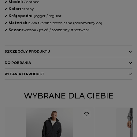
✔
Model:
Contrast
✔
Kolor:
czarny
✔
Krój spodni:
jogger / regular
✔
Materiał:
lekka tkanina techniczna (poliamid/nylon)
✔
Sezon:
wiosna / jesień / codzienny streetwear
SZCZEGÓŁY PRODUKTU
DO POBRANIA
Marka
PROSTO
PYTANIA O PRODUKT
Kolor
czarny
DO POBRANIA
PŁEĆ
MĘŻCZYZNA
GPSR
ZADAJ PYTANIE
WYBRANE DLA CIEBIE
Potwierdź obecność oznaczeń lub etykiet
nie
wymaganych przepisami