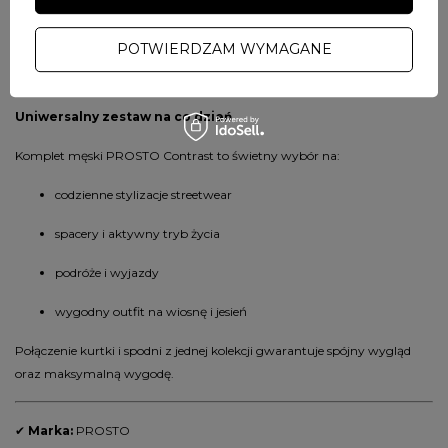
Dzięki tym rozwiązaniom zestaw sprawdzi się zarówno podczas
POTWIERDZAM WYMAGANE
aktywnego dnia w mieście, jak i w casualowych stylizacjach.
Uniwersalny zestaw na co dzień
Komplet męski PROSTO Contrast to świetny wybór na:
codzienne stylizacje streetwear
spacery i aktywny tryb życia
podróże i wyjazdy
wygodny outfit na wiosnę i jesień
Połączenie kurtki i spodni z jednej kolekcji gwarantuje spójny wygląd
oraz maksymalną wygodę.
✔
Marka:
PROSTO