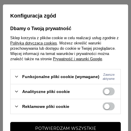
Kurtka przejściowa z tej samej kolekcji doskonale uzupełnia spodnie,
zapewniając ochronę przed chłodem i wiatrem podczas wiosennych i
Konfiguracja zgód
jesiennych dni.
Dbamy o Twoją prywatność
Funkcjonalne detale
Sklep korzysta z plików cookie w celu realizacji usług zgodnie z
Polityką dotyczącą cookies
. Możesz określić warunki
przechowywania lub dostępu do cookie w Twojej przeglądarce.
Komplet PROSTO Contrast został zaprojektowany z myślą o
Więcej informacji na temat warunków i prywatności można
codziennym użytkowaniu:
znaleźć także na stronie
Prywatność i warunki Google
.
praktyczne kieszenie zapinane na zamek
Zawsze
Funkcjonalne pliki cookie (wymagane)
elastyczna guma w pasie z regulacją
aktywne
nogawki ze ściągaczami w stylu jogger
Analityczne pliki cookie
kontrastowe elementy podkreślające sportowy charakter
Reklamowe pliki cookie
subtelne logo marki PROSTO
Materiał: 100% nylon o
gramaturze 120 g/m²
; podszewka 100%
POTWIERDZAM WSZYSTKIE
poliamid;
wypełnienie 120 g body / 80 g rękawy